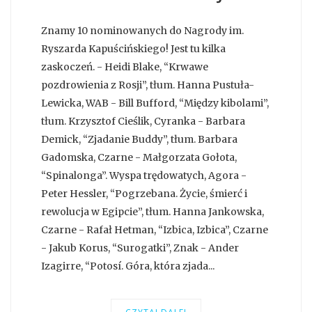
Znamy 10 nominowanych do Nagrody im.
Ryszarda Kapuścińskiego! Jest tu kilka
zaskoczeń. - Heidi Blake, “Krwawe
pozdrowienia z Rosji”, tłum. Hanna Pustuła-
Lewicka, WAB - Bill Bufford, “Między kibolami”,
tłum. Krzysztof Cieślik, Cyranka - Barbara
Demick, “Zjadanie Buddy”, tłum. Barbara
Gadomska, Czarne - Małgorzata Gołota,
“Spinalonga”. Wyspa trędowatych, Agora -
Peter Hessler, “Pogrzebana. Życie, śmierć i
rewolucja w Egipcie”, tłum. Hanna Jankowska,
Czarne - Rafał Hetman, “Izbica, Izbica”, Czarne
- Jakub Korus, “Surogatki”, Znak - Ander
Izagirre, “Potosí. Góra, która zjada...