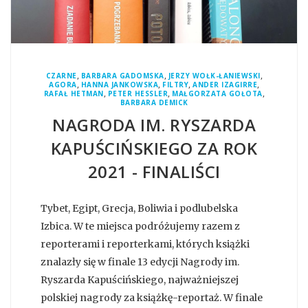
,
,
,
CZARNE
BARBARA GADOMSKA
JERZY WOŁK-ŁANIEWSKI
,
,
,
,
AGORA
HANNA JANKOWSKA
FILTRY
ANDER IZAGIRRE
,
,
,
RAFAŁ HETMAN
PETER HESSLER
MAŁGORZATA GOŁOTA
BARBARA DEMICK
NAGRODA IM. RYSZARDA
KAPUŚCIŃSKIEGO ZA ROK
2021 - FINALIŚCI
Tybet, Egipt, Grecja, Boliwia i podlubelska
Izbica. W te miejsca podróżujemy razem z
reporterami i reporterkami, których książki
znalazły się w finale 13 edycji Nagrody im.
Ryszarda Kapuścińskiego, najważniejszej
polskiej nagrody za książkę-reportaż. W finale