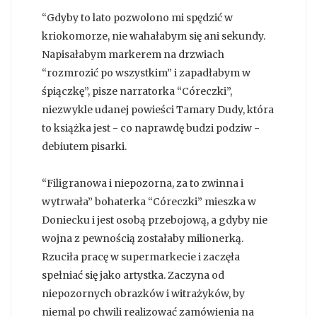
“Gdyby to lato pozwolono mi spędzić w
kriokomorze, nie wahałabym się ani sekundy.
Napisałabym markerem na drzwiach
“rozmrozić po wszystkim” i zapadłabym w
śpiączkę”, pisze narratorka “Córeczki”,
niezwykle udanej powieści Tamary Dudy, która
to książka jest - co naprawdę budzi podziw -
debiutem pisarki.
“Filigranowa i niepozorna, za to zwinna i
wytrwała” bohaterka “Córeczki” mieszka w
Doniecku i jest osobą przebojową, a gdyby nie
wojna z pewnością zostałaby milionerką.
Rzuciła pracę w supermarkecie i zaczęła
spełniać się jako artystka. Zaczyna od
niepozornych obrazków i witrażyków, by
niemal po chwili realizować zamówienia na