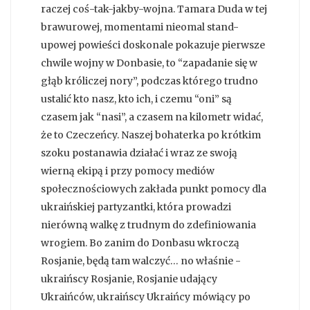
raczej coś-tak-jakby-wojna. Tamara Duda w tej
brawurowej, momentami nieomal stand-
upowej powieści doskonale pokazuje pierwsze
chwile wojny w Donbasie, to “zapadanie się w
głąb króliczej nory”, podczas którego trudno
ustalić kto nasz, kto ich, i czemu “oni” są
czasem jak “nasi”, a czasem na kilometr widać,
że to Czeczeńcy. Naszej bohaterka po krótkim
szoku postanawia działać i wraz ze swoją
wierną ekipą i przy pomocy mediów
społecznościowych zakłada punkt pomocy dla
ukraińskiej partyzantki, która prowadzi
nierówną walkę z trudnym do zdefiniowania
wrogiem. Bo zanim do Donbasu wkroczą
Rosjanie, będą tam walczyć… no właśnie -
ukraińscy Rosjanie, Rosjanie udający
Ukraińców, ukraińscy Ukraińcy mówiący po