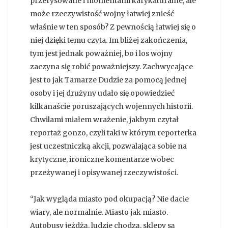
przerysowane i momentami karykaturalne, ale
może rzeczywistość wojny łatwiej znieść
właśnie w ten sposób? Z pewnością łatwiej się o
niej dzięki temu czyta. Im bliżej zakończenia,
tym jest jednak poważniej, bo i los wojny
zaczyna się robić poważniejszy. Zachwycające
jest to jak Tamarze Dudzie za pomocą jednej
osoby i jej drużyny udało się opowiedzieć
kilkanaście poruszających wojennych historii.
Chwilami miałem wrażenie, jakbym czytał
reportaż gonzo, czyli taki w którym reporterka
jest uczestniczką akcji, pozwalająca sobie na
krytyczne, ironiczne komentarze wobec
przeżywanej i opisywanej rzeczywistości.
“Jak wygląda miasto pod okupacją? Nie dacie
wiary, ale normalnie. Miasto jak miasto.
Autobusy jeżdżą, ludzie chodzą, sklepy są