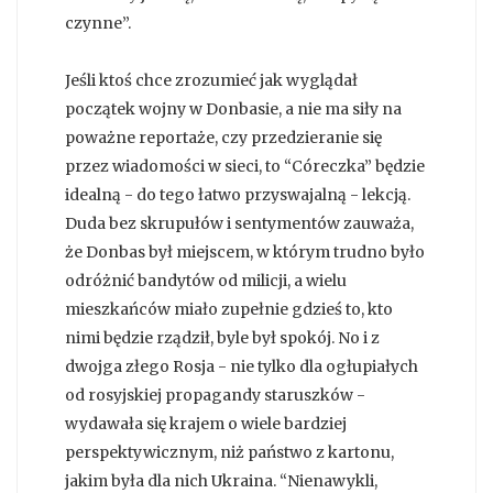
czynne”.
Jeśli ktoś chce zrozumieć jak wyglądał
początek wojny w Donbasie, a nie ma siły na
poważne reportaże, czy przedzieranie się
przez wiadomości w sieci, to “Córeczka” będzie
idealną - do tego łatwo przyswajalną - lekcją.
Duda bez skrupułów i sentymentów zauważa,
że Donbas był miejscem, w którym trudno było
odróżnić bandytów od milicji, a wielu
mieszkańców miało zupełnie gdzieś to, kto
nimi będzie rządził, byle był spokój. No i z
dwojga złego Rosja - nie tylko dla ogłupiałych
od rosyjskiej propagandy staruszków -
wydawała się krajem o wiele bardziej
perspektywicznym, niż państwo z kartonu,
jakim była dla nich Ukraina. “Nienawykli,