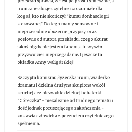
przekład sprawia, że jest po prostu śmiesznie, a
ironiczne aluzje czytelne i zrozumiałe dla
kogoś, kto nie skończył “kursu donbasologii
stosowanej”. Do tego mamy sensowne i
nieprzesadnie obszerne przypisy, oraz
posłowie od autora przekładu, czego akurat
jakoś nigdy nie jestem fanem, a tu wyszło
przyzwoicie i nieprzegadanie. I jeszcze ta
okładka Anny Waligórskiej!
Szczypta komizmu, łyżeczka ironii, wiaderko
dramatu i dzielna drużyna skupiona wokół
kruchej acz niezwykle dzielnej bohaterki.
“Córeczka” - niezależnie od trudnego tematu i
dość jednak poruszającego zakończenia -
zostawia człowieka z poczuciem czytelniczego
spełnienia.