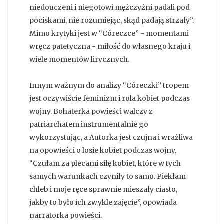
niedouczeni i niegotowi mężczyźni padali pod
pociskami, nie rozumiejąc, skąd padają strzały”.
Mimo krytyki jest w “Córeczce” - momentami
wręcz patetyczna - miłość do własnego kraju i
wiele momentów lirycznych.
Innym ważnym do analizy “Córeczki” tropem
jest oczywiście feminizm i rola kobiet podczas
wojny. Bohaterka powieści walczy z
patriarchatem instrumentalnie go
wykorzystując, a Autorka jest czujna i wrażliwa
na opowieści o losie kobiet podczas wojny.
“Czułam za plecami siłę kobiet, które w tych
samych warunkach czyniły to samo. Piekłam
chleb i moje ręce sprawnie mieszały ciasto,
jakby to było ich zwykle zajęcie”, opowiada
narratorka powieści.