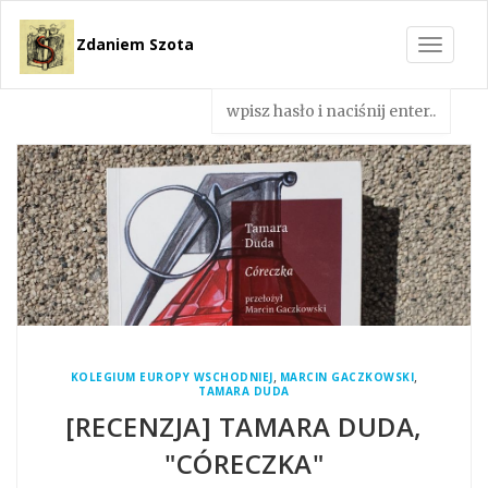
Zdaniem Szota
Toggle
navigat
,
,
KOLEGIUM EUROPY WSCHODNIEJ
MARCIN GACZKOWSKI
TAMARA DUDA
[RECENZJA] TAMARA DUDA,
"CÓRECZKA"