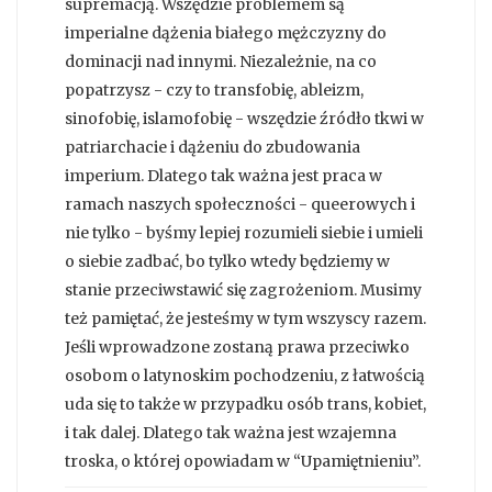
supremacją. Wszędzie problemem są
imperialne dążenia białego mężczyzny do
dominacji nad innymi. Niezależnie, na co
popatrzysz - czy to transfobię, ableizm,
sinofobię, islamofobię - wszędzie źródło tkwi w
patriarchacie i dążeniu do zbudowania
imperium. Dlatego tak ważna jest praca w
ramach naszych społeczności - queerowych i
nie tylko - byśmy lepiej rozumieli siebie i umieli
o siebie zadbać, bo tylko wtedy będziemy w
stanie przeciwstawić się zagrożeniom. Musimy
też pamiętać, że jesteśmy w tym wszyscy razem.
Jeśli wprowadzone zostaną prawa przeciwko
osobom o latynoskim pochodzeniu, z łatwością
uda się to także w przypadku osób trans, kobiet,
i tak dalej. Dlatego tak ważna jest wzajemna
troska, o której opowiadam w “Upamiętnieniu”.