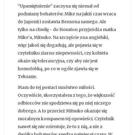
“Upamiętnienie” zaczyna się niemal od
podmiany bohaterów. Mike na jakiś czas wraca
do Japonii i zostawia Bensona samego. Ale
tylko na chwilę - do Houston przyjeżdża matka
Mike’a, Mitsuko. Na szczęście zna angielski,
więc jakoś się dogadują, ale pojawia się w
czytelniku ziarno niepewności, czy kobieta
okaże się tolerancyjna, czy aby nie jest
homofobką, po co w ogóle zjawia się w
Teksasie.
Mam do tej postaci mnóstwo miłości.
Oczywiście, skorzystałem z tego, że większość
odbiorców nie spodziewa się po niej niczego
dobrego. A to przecież Mitsuko okazuje się
moralnym kompasem tej opowieści. Czytelnik
nawet się nie orientuje, że to z nią, a nie z
dwójką bohaterów, spędza najwięcej czasu. W