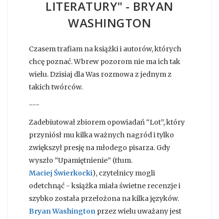
LITERATURY" - BRYAN
WASHINGTON
Czasem trafiam na książki i autorów, których
chcę poznać. Wbrew pozorom nie ma ich tak
wielu. Dzisiaj dla Was rozmowa z jednym z
takich twórców.
---
Zadebiutował zbiorem opowiadań “Lot”, który
przyniósł mu kilka ważnych nagród i tylko
zwiększył presję na młodego pisarza. Gdy
wyszło “Upamiętnienie” (tłum.
Maciej Świerkocki
), czytelnicy mogli
odetchnąć - książka miała świetne recenzje i
szybko została przełożona na kilka języków.
Bryan Washington
przez wielu uważany jest