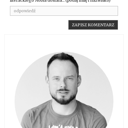
literackiego Nobla dostała... (podaj imię i nazwisko)