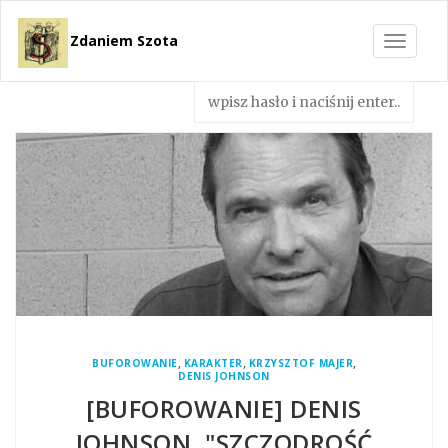
Zdaniem Szota
Toggle
navigat
,
,
,
BUFOROWANIE
KARAKTER
KRZYSZTOF MAJER
DENIS JOHNSON
[BUFOROWANIE] DENIS
JOHNSON, "SZCZODROŚĆ