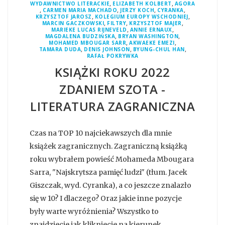
,
,
WYDAWNICTWO LITERACKIE
ELIZABETH KOLBERT
AGORA
,
,
,
,
CARMEN MARIA MACHADO
JERZY KOCH
CYRANKA
,
,
KRZYSZTOF JAROSZ
KOLEGIUM EUROPY WSCHODNIEJ
,
,
,
MARCIN GACZKOWSKI
FILTRY
KRZYSZTOF MAJER
,
,
MARIEKE LUCAS RIJNEVELD
ANNIE ERNAUX
,
,
MAGDALENA BUDZIŃSKA
BRYAN WASHINGTON
,
,
MOHAMED MBOUGAR SARR
AKWAEKE EMEZI
,
,
,
TAMARA DUDA
DENIS JOHNSON
BYUNG-CHUL HAN
RAFAŁ POKRYWKA
KSIĄŻKI ROKU 2022
ZDANIEM SZOTA -
LITERATURA ZAGRANICZNA
Czas na TOP 10 najciekawszych dla mnie
książek zagranicznych. Zagraniczną książką
roku wybrałem powieść Mohameda Mbougara
Sarra, "Najskrytsza pamięć ludzi" (tłum. Jacek
Giszczak, wyd. Cyranka), a co jeszcze znalazło
się w 10? I dlaczego? Oraz jakie inne pozycje
były warte wyróżnienia? Wszystko to
znajdziecie jak klikniecie na kierunek