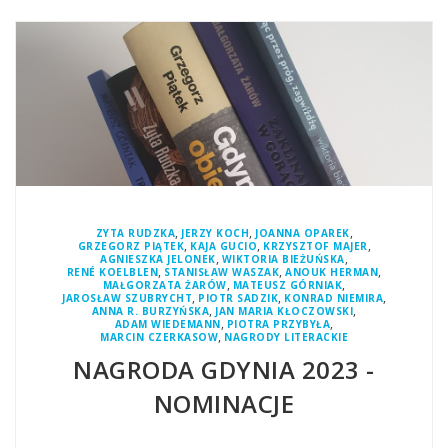
,
,
,
ZYTA RUDZKA
JERZY KOCH
JOANNA OPAREK
,
,
,
GRZEGORZ PIĄTEK
KAJA GUCIO
KRZYSZTOF MAJER
,
,
AGNIESZKA JELONEK
WIKTORIA BIEŻUŃSKA
,
,
,
RENÉ KOELBLEN
STANISŁAW WASZAK
ANOUK HERMAN
,
,
MAŁGORZATA ŻARÓW
MATEUSZ GÓRNIAK
,
,
,
JAROSŁAW SZUBRYCHT
PIOTR SADZIK
KONRAD NIEMIRA
,
,
ANNA R. BURZYŃSKA
JAN MARIA KŁOCZOWSKI
,
,
ADAM WIEDEMANN
PIOTRA PRZYBYŁA
,
MARCIN CZERKASOW
NAGRODY LITERACKIE
NAGRODA GDYNIA 2023 -
NOMINACJE