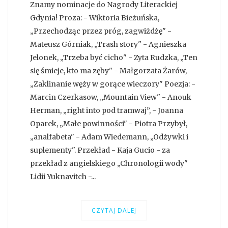
Znamy nominacje do Nagrody Literackiej
Gdynia! Proza: - Wiktoria Bieżuńska,
„Przechodząc przez próg, zagwiżdżę" -
Mateusz Górniak, „Trash story" - Agnieszka
Jelonek, „Trzeba być cicho" - Zyta Rudzka, „Ten
się śmieje, kto ma zęby" - Małgorzata Żarów,
„Zaklinanie węży w gorące wieczory" Poezja: -
Marcin Czerkasow, „Mountain View" - Anouk
Herman, „right into pod tramwaj”, - Joanna
Oparek, „Małe powinności" - Piotra Przybył,
„analfabeta" - Adam Wiedemann, „Odżywki i
suplementy". Przekład - Kaja Gucio - za
przekład z angielskiego „Chronologii wody"
Lidii Yuknavitch -...
CZYTAJ DALEJ