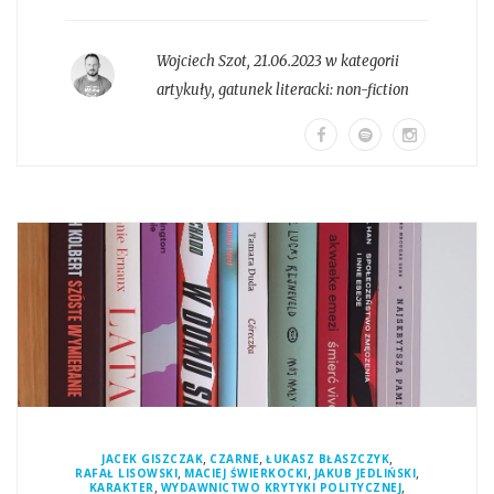
Wojciech Szot
,
21.06.2023 w kategorii
artykuły
, gatunek literacki:
non-fiction
,
,
,
JACEK GISZCZAK
CZARNE
ŁUKASZ BŁASZCZYK
,
,
,
RAFAŁ LISOWSKI
MACIEJ ŚWIERKOCKI
JAKUB JEDLIŃSKI
,
,
KARAKTER
WYDAWNICTWO KRYTYKI POLITYCZNEJ