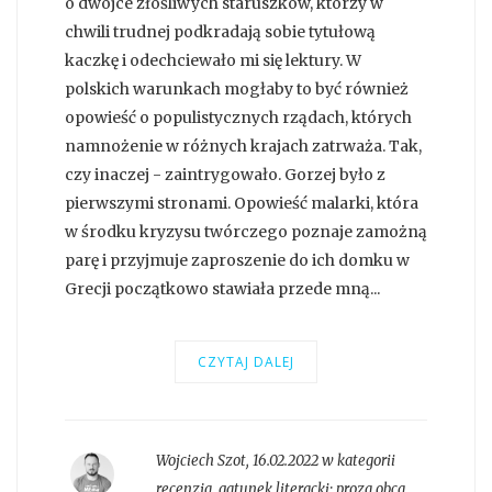
o dwójce złośliwych staruszków, którzy w
chwili trudnej podkradają sobie tytułową
kaczkę i odechciewało mi się lektury. W
polskich warunkach mogłaby to być również
opowieść o populistycznych rządach, których
namnożenie w różnych krajach zatrważa. Tak,
czy inaczej - zaintrygowało. Gorzej było z
pierwszymi stronami. Opowieść malarki, która
w środku kryzysu twórczego poznaje zamożną
parę i przyjmuje zaproszenie do ich domku w
Grecji początkowo stawiała przede mną...
CZYTAJ DALEJ
Wojciech Szot
,
16.02.2022 w kategorii
recenzja
, gatunek literacki:
proza obca