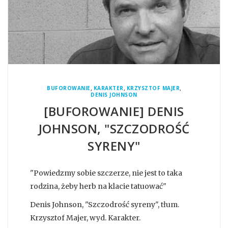
,
,
,
BUFOROWANIE
KARAKTER
KRZYSZTOF MAJER
DENIS JOHNSON
[BUFOROWANIE] DENIS
JOHNSON, "SZCZODROŚĆ
SYRENY"
"Powiedzmy sobie szczerze, nie jest to taka
rodzina, żeby herb na klacie tatuować"
Denis Johnson, "Szczodrość syreny", tłum.
Krzysztof Majer, wyd. Karakter.