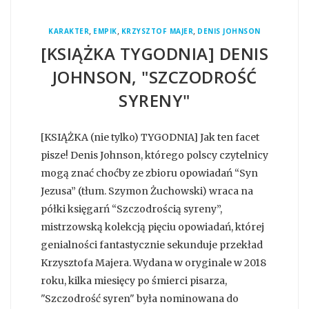
,
,
,
KARAKTER
EMPIK
KRZYSZTOF MAJER
DENIS JOHNSON
[KSIĄŻKA TYGODNIA] DENIS
JOHNSON, "SZCZODROŚĆ
SYRENY"
[KSIĄŻKA (nie tylko) TYGODNIA] Jak ten facet
pisze! Denis Johnson, którego polscy czytelnicy
mogą znać choćby ze zbioru opowiadań “Syn
Jezusa” (tłum. Szymon Żuchowski) wraca na
półki księgarń “Szczodrością syreny”,
mistrzowską kolekcją pięciu opowiadań, której
genialności fantastycznie sekunduje przekład
Krzysztofa Majera. Wydana w oryginale w 2018
roku, kilka miesięcy po śmierci pisarza,
"Szczodrość syren" była nominowana do