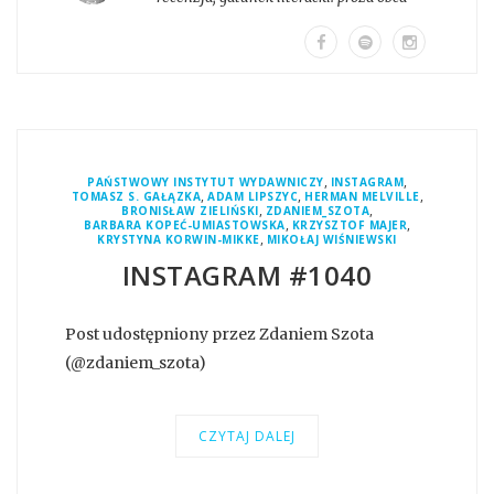
,
,
PAŃSTWOWY INSTYTUT WYDAWNICZY
INSTAGRAM
,
,
,
TOMASZ S. GAŁĄZKA
ADAM LIPSZYC
HERMAN MELVILLE
,
,
BRONISŁAW ZIELIŃSKI
ZDANIEM_SZOTA
,
,
BARBARA KOPEĆ-UMIASTOWSKA
KRZYSZTOF MAJER
,
KRYSTYNA KORWIN-MIKKE
MIKOŁAJ WIŚNIEWSKI
INSTAGRAM #1040
Post udostępniony przez Zdaniem Szota
(@zdaniem_szota)
CZYTAJ DALEJ