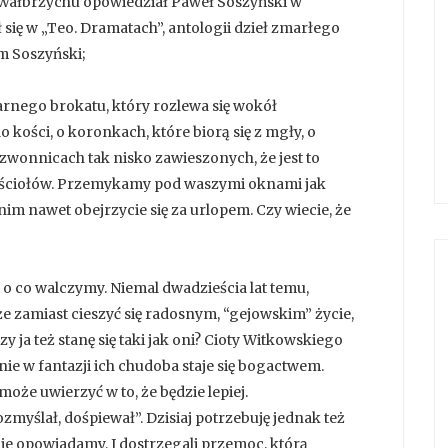
Wałbrzychu opowiedział Paweł Soszyński w
się w „Teo. Dramatach”, antologii dzieł zmarłego
m Soszyński;
rnego brokatu, który rozlewa się wokół
o kości, o koronkach, które biorą się z mgły, o
wonnicach tak nisko zawieszonych, że jest to
ościołów. Przemykamy pod waszymi oknami jak
anim nawet obejrzycie się za urlopem. Czy wiecie, że
o co walczymy. Niemal dwadzieścia lat temu,
e zamiast cieszyć się radosnym, “gejowskim” życie,
y ja też stanę się taki jak oni? Cioty Witkowskiego
ie w fantazji ich chudoba staje się bogactwem.
oże uwierzyć w to, że będzie lepiej.
zmyślał, dośpiewał”. Dzisiaj potrzebuję jednak też
bie opowiadamy. I dostrzegali przemoc, którą