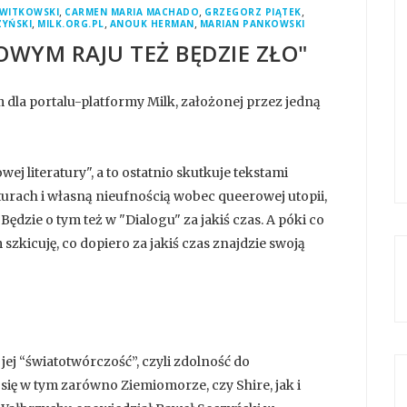
,
,
,
 WITKOWSKI
CARMEN MARIA MACHADO
GRZEGORZ PIĄTEK
,
,
,
ZYŃSKI
MILK.ORG.PL
ANOUK HERMAN
MARIAN PANKOWSKI
ZOWYM RAJU TEŻ BĘDZIE ZŁO"
 dla portalu-platformy Milk, założonej przez jedną
ej literatury", a to ostatnio skutkuje tekstami
rach i własną nieufnością wobec queerowej utopii,
Będzie o tym też w "Dialogu" za jakiś czas. A póki co
szkicuję, co dopiero za jakiś czas znajdzie swoją
 jej “światotwórczość”, czyli zdolność do
się w tym zarówno Ziemiomorze, czy Shire, jak i