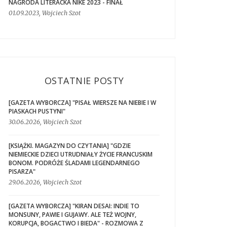
NAGRODA LITERACKA NIKE 2023 - FINAŁ
01.09.2023, Wojciech Szot
OSTATNIE POSTY
[GAZETA WYBORCZA] "PISAŁ WIERSZE NA NIEBIE I W
PIASKACH PUSTYNI"
30.06.2026, Wojciech Szot
[KSIĄŻKI. MAGAZYN DO CZYTANIA] "GDZIE
NIEMIECKIE DZIECI UTRUDNIAŁY ŻYCIE FRANCUSKIM
BONOM. PODRÓŻE ŚLADAMI LEGENDARNEGO
PISARZA"
29.06.2026, Wojciech Szot
[GAZETA WYBORCZA] "KIRAN DESAI: INDIE TO
MONSUNY, PAWIE I GUJAWY. ALE TEŻ WOJNY,
KORUPCJA, BOGACTWO I BIEDA" - ROZMOWA Z