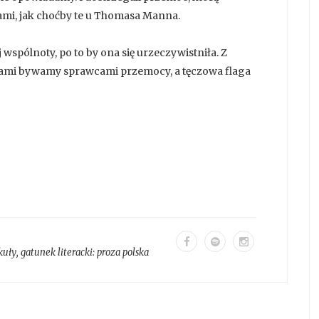
ami, jak choćby te u Thomasa Manna.
wspólnoty, po to by ona się urzeczywistniła. Z
sami bywamy sprawcami przemocy, a tęczowa flaga
kuły
, gatunek literacki:
proza polska