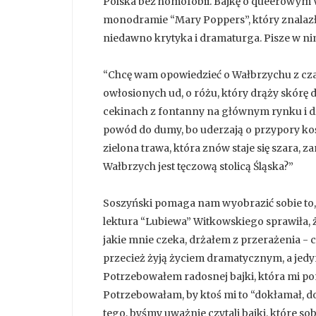
Polska bez homofobii. Bajkę o queerowym 
monodramie “Mary Poppers”, który znalazł 
niedawno krytyka i dramaturga. Pisze w ni
“Chcę wam opowiedzieć o Wałbrzychu z cza
owłosionych ud, o różu, który drąży skórę d
cekinach z fontanny na głównym rynku i dz
powód do dumy, bo uderzają o przypory k
zielona trawa, która znów staje się szara, z
Wałbrzych jest tęczową stolicą Śląska?”
Soszyński pomaga nam wyobrazić sobie to, 
lektura “Lubiewa” Witkowskiego sprawiła, ż
jakie mnie czeka, drżałem z przerażenia - cz
przecież żyją życiem dramatycznym, a jedyn
Potrzebowałem radosnej bajki, która mi pom
Potrzebowałam, by ktoś mi to “dokłamał, do
tego, byśmy uważnie czytali bajki, które so