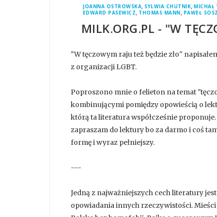
,
,
JOANNA OSTROWSKA
SYLWIA CHUTNIK
MICHAŁ
,
,
EDWARD PASEWICZ
THOMAS MANN
PAWEŁ SOS
MILK.ORG.PL - "W TĘC
"W tęczowym raju też będzie zło" napisałem
z organizacji LGBT.
Poproszono mnie o felieton na temat "tęczow
kombinującymi pomiędzy opowieścią o lektu
którą ta literatura współcześnie proponuje. 
zapraszam do lektury bo za darmo i coś tam 
formę i wyraz pełniejszy.
---
Jedną z najważniejszych cech literatury jest
opowiadania innych rzeczywistości. Mieści 