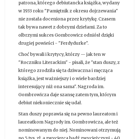
patrona, którego debiutancka książka, wydany
w 1933 roku "Pamiętnik z okresu dojrzewania"
nie została doceniona przez krytykę. Czasem
tak bywa nawet z dobrymi dziełami. Za to
olbrzymi sukces Gombrowicz odniósł dzięki
drugiej powieści - "Ferdydurke".
Choć bywali i krytycy, którzy — jak ten w
"Roczniku Literackim" - pisali, że "stan duszy, z
którego zrodziła się ta dziwaczna i męcząca
książka, jest ważniejszy i o wiele bardziej
interesujący niż ona sama". Nagroda im.
Gombrowicza daje szansę zatem tym, którym
debiut niekoniecznie się udał.
Stan duszy poprawia się na pewno laureatom i
laureatkom Nagrody im. Gombrowicza, ale też
nominowanym do niej. Nominowani otrzymują
po 5 tys. zł, a zwycięzca bądź zwyciężczyni - 40