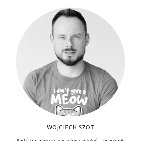
WOJCIECH SZOT
Redaktor, bywa że naczelny, czytelnik, recenzent,