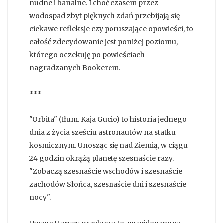
nudne i banalne. I choć czasem przez
wodospad zbyt pięknych zdań przebijają się
ciekawe refleksje czy poruszające opowieści, to
całość zdecydowanie jest poniżej poziomu,
którego oczekuję po powieściach
nagradzanych Bookerem.
***
"Orbita" (tłum. Kaja Gucio) to historia jednego
dnia z życia sześciu astronautów na statku
kosmicznym. Unosząc się nad Ziemią, w ciągu
24 godzin okrążą planetę szesnaście razy.
"Zobaczą szesnaście wschodów i szesnaście
zachodów Słońca, szesnaście dni i szesnaście
nocy".
Uwagę Harvey przykuwa to, co widoczne za