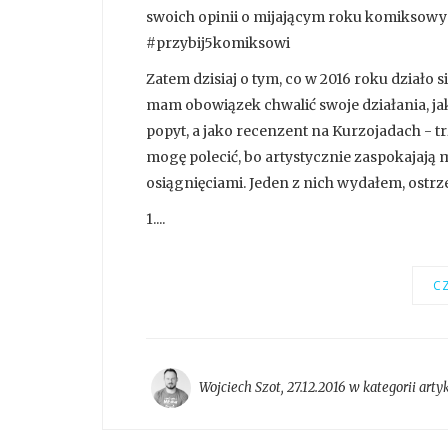
swoich opinii o mijającym roku komiksowy
#przybij5komiksowi
Zatem dzisiaj o tym, co w 2016 roku działo
mam obowiązek chwalić swoje działania, j
popyt, a jako recenzent na Kurzojadach - t
mogę polecić, bo artystycznie zaspokajają m
osiągnięciami. Jeden z nich wydałem, ostr
1....
CZ
Wojciech Szot
,
27.12.2016 w kategorii
arty