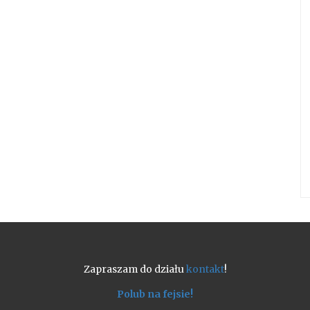
Zapraszam do działu
kontakt
!
Polub na fejsie!