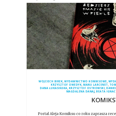
,
,
WOJCIECH BIREK
WYDAWNICTWO KOMIKSOWE
WYDA
,
,
KRZYSZTOF OWEDYK
MANU LARCENET
TOM
,
,
DANA ŁUKASIŃSKA
KRZYSZTOF OSTROWSKI
DANIE
,
MAGDALENA DANAJ
BEATA IGNA
KOMIKS
Portal Aleja Komiksu co roku zaprasza re