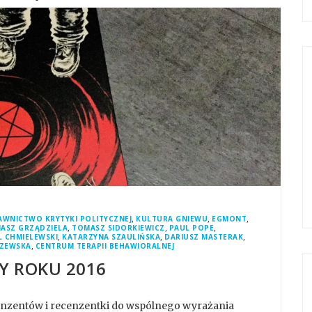
,
,
,
WNICTWO KRYTYKI POLITYCZNEJ
KULTURA GNIEWU
EGMONT
,
,
,
ASZ GRZĄDZIELA
TOMASZ SIDORKIEWICZ
PAUL POPE
,
,
,
L CHMIELEWSKI
KATARZYNA SZAULIŃSKA
DARIUSZ MASTERAK
,
CZEWSKA
CENTRUM TERAPII BEHAWIORALNEJ
Y ROKU 2016
cenzentów i recenzentki do wspólnego wyrażania