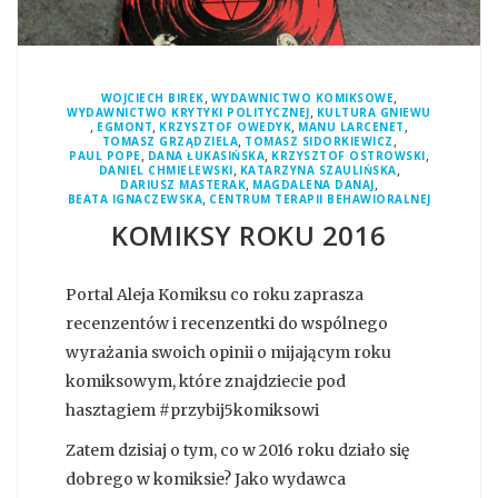
,
,
WOJCIECH BIREK
WYDAWNICTWO KOMIKSOWE
,
WYDAWNICTWO KRYTYKI POLITYCZNEJ
KULTURA GNIEWU
,
,
,
,
EGMONT
KRZYSZTOF OWEDYK
MANU LARCENET
,
,
TOMASZ GRZĄDZIELA
TOMASZ SIDORKIEWICZ
,
,
,
PAUL POPE
DANA ŁUKASIŃSKA
KRZYSZTOF OSTROWSKI
,
,
DANIEL CHMIELEWSKI
KATARZYNA SZAULIŃSKA
,
,
DARIUSZ MASTERAK
MAGDALENA DANAJ
,
BEATA IGNACZEWSKA
CENTRUM TERAPII BEHAWIORALNEJ
KOMIKSY ROKU 2016
Portal Aleja Komiksu co roku zaprasza
recenzentów i recenzentki do wspólnego
wyrażania swoich opinii o mijającym roku
komiksowym, które znajdziecie pod
hasztagiem #przybij5komiksowi
Zatem dzisiaj o tym, co w 2016 roku działo się
dobrego w komiksie? Jako wydawca