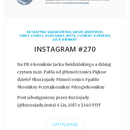
,
,
KATARZYNA SAJDAKOWSKA
JAKUB JANKOWSKI
,
,
,
TIMOF COMICS
KURZOJADY_INSTA
CLEMENT OUBRERIE
JULIE BIRMANT
INSTAGRAM #270
Na FB o komiksie Jacka Świdzińskiego a dzisiaj
czytam m.in. Pabla od @timofcomics Piękne
dzieło! #kurzojady #timofcomics #pablo
#komiksy #czytajkomiksy #drogiekomiksy
Post udostępniony przez Kurzojady
(@kurzojady_insta) 4 Lis, 2017 o 12:40 PDT
CZYTAJ DALEJ