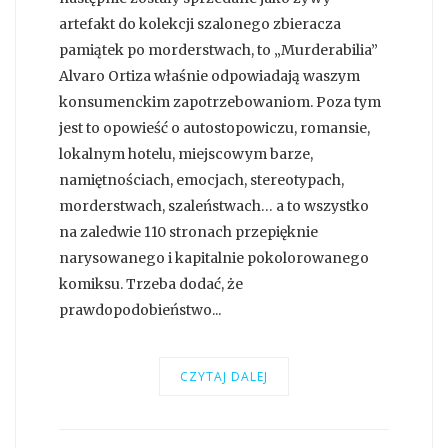
artefakt do kolekcji szalonego zbieracza
pamiątek po morderstwach, to „Murderabilia”
Alvaro Ortiza właśnie odpowiadają waszym
konsumenckim zapotrzebowaniom. Poza tym
jest to opowieść o autostopowiczu, romansie,
lokalnym hotelu, miejscowym barze,
namiętnościach, emocjach, stereotypach,
morderstwach, szaleństwach… a to wszystko
na zaledwie 110 stronach przepięknie
narysowanego i kapitalnie pokolorowanego
komiksu. Trzeba dodać, że
prawdopodobieństwo...
CZYTAJ DALEJ