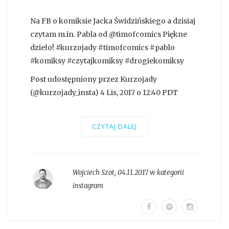
Na FB o komiksie Jacka Świdzińskiego a dzisiaj
czytam m.in. Pabla od @timofcomics Piękne
dzieło! #kurzojady #timofcomics #pablo
#komiksy #czytajkomiksy #drogiekomiksy
Post udostępniony przez Kurzojady
(@kurzojady_insta) 4 Lis, 2017 o 12:40 PDT
CZYTAJ DALEJ
Wojciech Szot
,
04.11.2017 w kategorii
instagram