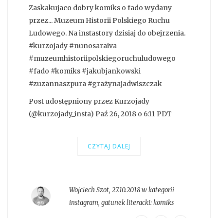
Zaskakujaco dobry komiks o fado wydany
przez... Muzeum Historii Polskiego Ruchu
Ludowego. Na instastory dzisiaj do obejrzenia.
#kurzojady #nunosaraiva
#muzeumhistoriipolskiegoruchuludowego
#fado #komiks #jakubjankowski
#zuzannaszpura #grażynajadwiszczak
Post udostępniony przez Kurzojady
(@kurzojady_insta) Paź 26, 2018 o 6:11 PDT
CZYTAJ DALEJ
Wojciech Szot
,
27.10.2018 w kategorii
instagram
, gatunek literacki:
komiks