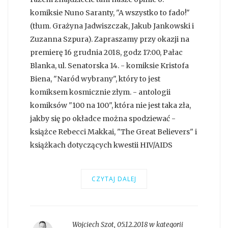
komiksie Nuno Saranty, "A wszystko to fado!"
(tłum. Grażyna Jadwiszczak, Jakub Jankowski i
Zuzanna Szpura). Zapraszamy przy okazji na
premierę 16 grudnia 2018, godz 17:00, Pałac
Blanka, ul. Senatorska 14. - komiksie Kristofa
Biena, "Naród wybrany", który to jest
komiksem kosmicznie złym. - antologii
komiksów "100 na 100", która nie jest taka zła,
jakby się po okładce można spodziewać -
książce Rebecci Makkai, "The Great Believers" i
książkach dotyczących kwestii HIV/AIDS
CZYTAJ DALEJ
Wojciech Szot
,
05.12.2018 w kategorii