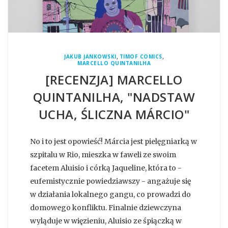
,
,
JAKUB JANKOWSKI
TIMOF COMICS
MARCELLO QUINTANILHA
[RECENZJA] MARCELLO
QUINTANILHA, "NADSTAW
UCHA, ŚLICZNA MÁRCIO"
No i to jest opowieść! Márcia jest pielęgniarką w
szpitalu w Rio, mieszka w faweli ze swoim
facetem Aluisio i córką Jaqueline, która to -
eufemistycznie powiedziawszy - angażuje się
w działania lokalnego gangu, co prowadzi do
domowego konfliktu. Finalnie dziewczyna
wyląduje w więzieniu, Aluisio ze śpiączką w