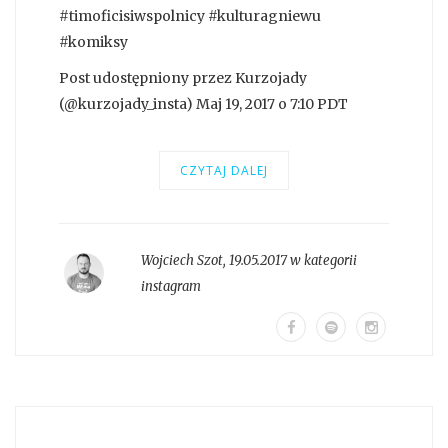
#timoficisiwspolnicy #kulturagniewu
#komiksy
Post udostępniony przez Kurzojady
(@kurzojady_insta) Maj 19, 2017 o 7:10 PDT
CZYTAJ DALEJ
Wojciech Szot
,
19.05.2017 w kategorii
instagram