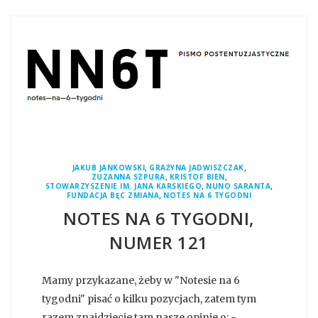
,
,
JAKUB JANKOWSKI
GRAŻYNA JADWISZCZAK
,
,
ZUZANNA SZPURA
KRISTOF BIEN
,
,
STOWARZYSZENIE IM. JANA KARSKIEGO
NUNO SARANTA
,
FUNDACJA BĘC ZMIANA
NOTES NA 6 TYGODNI
NOTES NA 6 TYGODNI,
NUMER 121
Mamy przykazane, żeby w "Notesie na 6
tygodni" pisać o kilku pozycjach, zatem tym
razem znajdziecie tam nasze opinie o: -