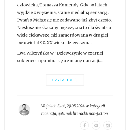
człowieka, Tomasza Komendy. Gdy po latach
wyjdzie z więzienia, stanie medialną sensacją.
Pytań o Małgosię nie zadawano już zbyt często.
Niesłusznie skazany mężczyzna to dla świata o
wiele ciekawsze, niż zamordowana w drugiej
połowie lat 90. XX wieku dziewczyna.
Ewa Wilczyńska w “Dziewczynie w czarnej
sukience” upomina się o zmianę narracji....
CZYTAJ DALEJ
Wojciech Szot
,
29.05.2024 w kategorii
recenzja
, gatunek literacki:
non-fiction