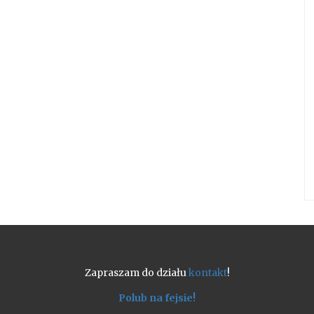
Zapraszam do działu
kontakt
!
Polub na fejsie!