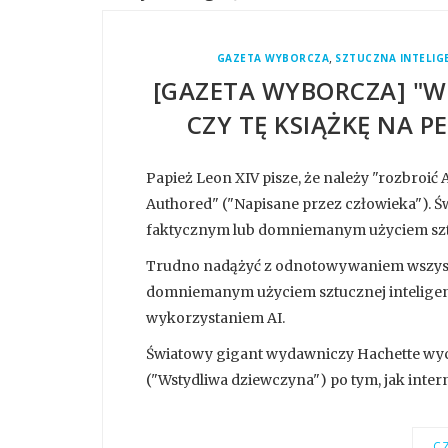
,
GAZETA WYBORCZA
SZTUCZNA INTELIG
[GAZETA WYBORCZA] "WS
CZY TĘ KSIĄŻKĘ NA 
Papież Leon XIV pisze, że należy "rozbroić
Authored" ("Napisane przez człowieka"). Św
faktycznym lub domniemanym użyciem sztuc
Trudno nadążyć z odnotowywaniem wszystk
domniemanym użyciem sztucznej inteligencj
wykorzystaniem AI.
Światowy gigant wydawniczy Hachette wycof
("Wstydliwa dziewczyna") po tym, jak internau
CZ