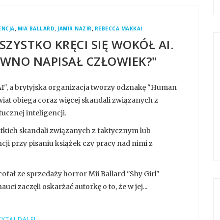
,
,
,
ENCJA
MIA BALLARD
JAMIR NAZIR
REBECCA MAKKAI
ZYSTKO KRĘCI SIĘ WOKÓŁ AI.
PEWNO NAPISAŁ CZŁOWIEK?"
 AI", a brytyjska organizacja tworzy odznakę "Human
iat obiega coraz więcej skandali związanych z
znej inteligencji.
ich skandali związanych z faktycznym lub
i przy pisaniu książek czy pracy nad nimi z
ał ze sprzedaży horror Mii Ballard "Shy Girl"
ci zaczęli oskarżać autorkę o to, że w jej...
YTAJ DALEJ