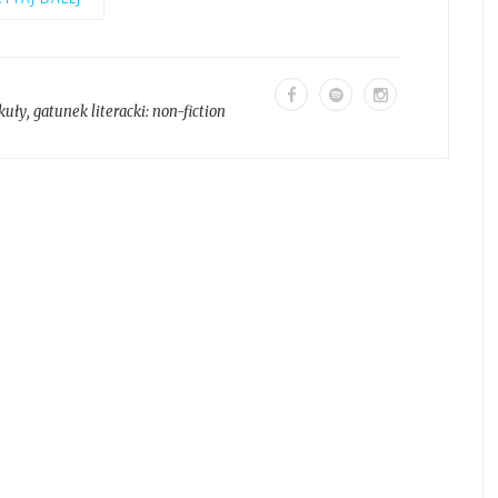
kuły
, gatunek literacki:
non-fiction