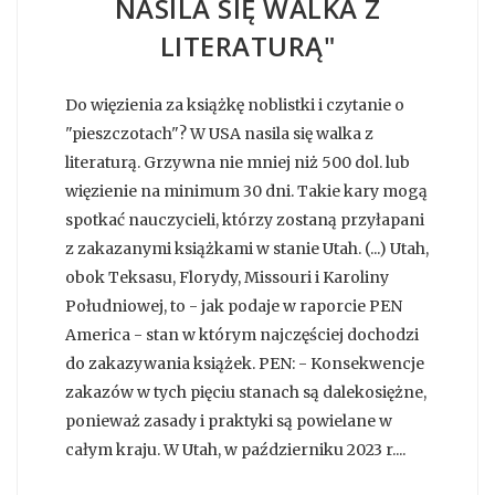
NASILA SIĘ WALKA Z
LITERATURĄ"
Do więzienia za książkę noblistki i czytanie o
"pieszczotach"? W USA nasila się walka z
literaturą. Grzywna nie mniej niż 500 dol. lub
więzienie na minimum 30 dni. Takie kary mogą
spotkać nauczycieli, którzy zostaną przyłapani
z zakazanymi książkami w stanie Utah. (...) Utah,
obok Teksasu, Florydy, Missouri i Karoliny
Południowej, to - jak podaje w raporcie PEN
America - stan w którym najczęściej dochodzi
do zakazywania książek. PEN: - Konsekwencje
zakazów w tych pięciu stanach są dalekosiężne,
ponieważ zasady i praktyki są powielane w
całym kraju. W Utah, w październiku 2023 r....