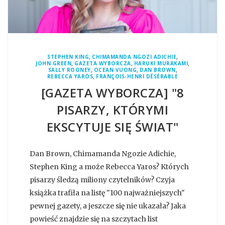
,
,
STEPHEN KING
CHIMAMANDA NGOZI ADICHIE
,
,
,
JOHN GREEN
GAZETA WYBORCZA
HARUKI MURAKAMI
,
,
,
SALLY ROONEY
OCEAN VUONG
DAN BROWN
,
REBECCA YAROS
FRANÇOIS-HENRI DÉSÉRABLE
[GAZETA WYBORCZA] "8
PISARZY, KTÓRYMI
EKSCYTUJE SIĘ ŚWIAT"
Dan Brown, Chimamanda Ngozie Adichie,
Stephen King a może Rebecca Yaros? Których
pisarzy śledzą miliony czytelników? Czyja
książka trafiła na listę "100 najważniejszych"
pewnej gazety, a jeszcze się nie ukazała? Jaka
powieść znajdzie się na szczytach list