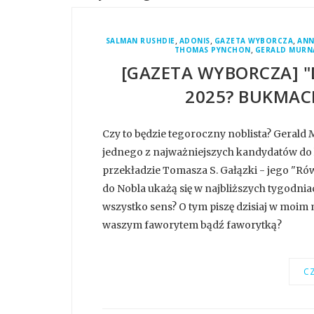
,
,
,
SALMAN RUSHDIE
ADONIS
GAZETA WYBORCZA
ANN
,
THOMAS PYNCHON
GERALD MURN
[GAZETA WYBORCZA] "
2025? BUKMAC
Czy to będzie tegoroczny noblista? Gerald M
jednego z najważniejszych kandydatów do l
przekładzie Tomasza S. Gałązki - jego "Rów
do Nobla ukażą się w najbliższych tygodnia
wszystko sens? O tym piszę dzisiaj w moim 
waszym faworytem bądź faworytką?
CZ