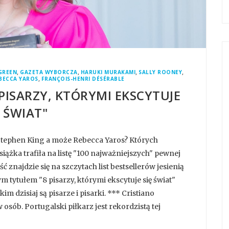
,
,
,
,
GREEN
GAZETA WYBORCZA
HARUKI MURAKAMI
SALLY ROONEY
,
BECCA YAROS
FRANÇOIS-HENRI DÉSÉRABLE
PISARZY, KTÓRYMI EKSCYTUJE
Ę ŚWIAT"
tephen King a może Rebecca Yaros? Których
siążka trafiła na listę "100 najważniejszych" pewnej
ść znajdzie się na szczytach list bestsellerów jesienią
m tytułem "8 pisarzy, którymi ekscytuje się świat"
m dzisiaj są pisarze i pisarki. *** Cristiano
osób. Portugalski piłkarz jest rekordzistą tej