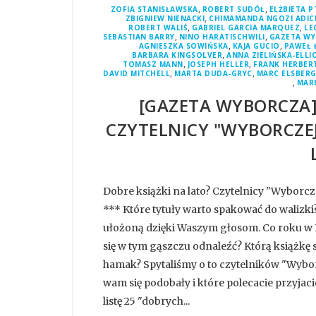
,
,
ZOFIA STANISŁAWSKA
ROBERT SUDÓŁ
ELŻBIETA 
,
ZBIGNIEW NIENACKI
CHIMAMANDA NGOZI ADIC
,
,
ROBERT WALIŚ
GABRIEL GARCIA MARQUEZ
LE
,
,
SEBASTIAN BARRY
NINO HARATISCHWILI
GAZETA W
,
,
AGNIESZKA SOWIŃSKA
KAJA GUCIO
PAWEŁ 
,
BARBARA KINGSOLVER
ANNA ZIELIŃSKA-ELLI
,
,
TOMASZ MANN
JOSEPH HELLER
FRANK HERBER
,
,
DAVID MITCHELL
MARTA DUDA-GRYC
MARC ELSBER
,
MAR
[GAZETA WYBORCZA]
CZYTELNICY "WYBORCZEJ
Dobre książki na lato? Czytelnicy "Wyborcze
*** Które tytuły warto spakować do walizki
ułożoną dzięki Waszym głosom. Co roku w Po
się w tym gąszczu odnaleźć? Którą książkę s
hamak? Spytaliśmy o to czytelników "Wyborc
wam się podobały i które polecacie przyjac
listę 25 "dobrych...