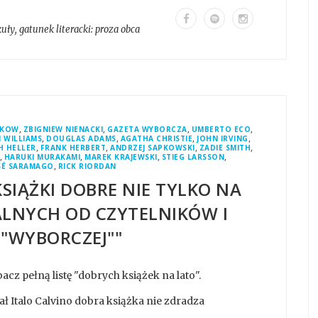
kuły
, gatunek literacki:
proza obca
,
,
,
,
AKOW
ZBIGNIEW NIENACKI
GAZETA WYBORCZA
UMBERTO ECO
,
,
,
,
 WILLIAMS
DOUGLAS ADAMS
AGATHA CHRISTIE
JOHN IRVING
,
,
,
,
H HELLER
FRANK HERBERT
ANDRZEJ SAPKOWSKI
ZADIE SMITH
,
,
,
,
HARUKI MURAKAMI
MAREK KRAJEWSKI
STIEG LARSSON
,
SÉ SARAMAGO
RICK RIORDAN
SIĄŻKI DOBRE NIE TYLKO NA
EALNYCH OD CZYTELNIKÓW I
 "WYBORCZEJ""
acz pełną listę "dobrych książek na lato".
ał Italo Calvino dobra książka nie zdradza