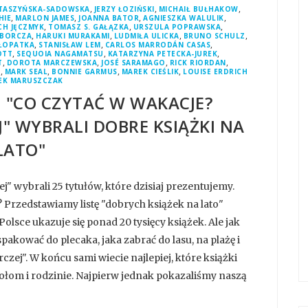
,
,
,
PTASZYŃSKA-SADOWSKA
JERZY ŁOZIŃSKI
MICHAIŁ BUŁHAKOW
,
,
,
,
HIE
MARLON JAMES
JOANNA BATOR
AGNIESZKA WALULIK
,
,
,
CH JĘCZMYK
TOMASZ S. GAŁĄZKA
URSZULA POPRAWSKA
,
,
,
,
YBORCZA
HARUKI MURAKAMI
LUDMIŁA ULICKA
BRUNO SCHULZ
,
,
,
ŁOPATKA
STANISŁAW LEM
CARLOS MARRODÁN CASAS
,
,
,
OTT
SEQUOIA NAGAMATSU
KATARZYNA PETECKA-JUREK
,
,
,
,
T
DOROTA MARCZEWSKA
JOSÉ SARAMAGO
RICK RIORDAN
,
,
,
,
G
MARK SEAL
BONNIE GARMUS
MAREK CIEŚLIK
LOUISE ERDRICH
EK MARUSZCZAK
 "CO CZYTAĆ W WAKACJE?
" WYBRALI DOBRE KSIĄŻKI NA
LATO"
j" wybrali 25 tytułów, które dzisiaj prezentujemy.
? Przedstawiamy listę "dobrych książek na lato"
lsce ukazuje się ponad 20 tysięcy książek. Ale jak
pakować do plecaka, jaka zabrać do lasu, na plażę i
zej". W końcu sami wiecie najlepiej, które książki
iołom i rodzinie. Najpierw jednak pokazaliśmy naszą