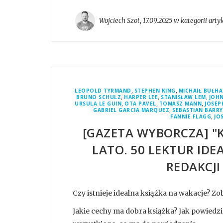
Wojciech Szot
,
17.09.2025 w kategorii
arty
,
,
LEOPOLD TYRMAND
STEPHEN KING
MICHAIŁ BUŁH
,
,
,
BRUNO SCHULZ
HARPER LEE
STANISŁAW LEM
JOHN
,
,
,
URSULA LE GUIN
OTA PAVEL
TOMASZ MANN
JOSEP
,
GABRIEL GARCIA MARQUEZ
SEBASTIAN BARRY
,
FANNIE FLAGG
JO
[GAZETA WYBORCZA] "K
LATO. 50 LEKTUR ID
REDAKCJI
Czy istnieje idealna książka na wakacje? Zob
Jakie cechy ma dobra książka? Jak powiedzi