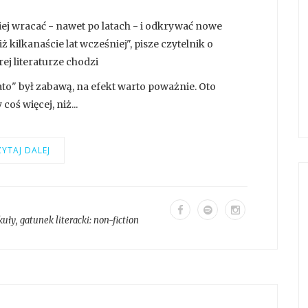
iej wracać - nawet po latach - i odkrywać nowe
kilkanaście lat wcześniej", pisze czytelnik o
ej literaturze chodzi
lato" był zabawą, na efekt warto poważnie. Oto
oś więcej, niż...
YTAJ DALEJ
kuły
, gatunek literacki:
non-fiction