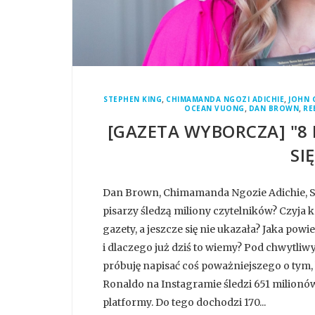
,
,
STEPHEN KING
CHIMAMANDA NGOZI ADICHIE
JOHN 
,
,
OCEAN VUONG
DAN BROWN
RE
[GAZETA WYBORCZA] "8 
SI
Dan Brown, Chimamanda Ngozie Adichie, S
pisarzy śledzą miliony czytelników? Czyja k
gazety, a jeszcze się nie ukazała? Jaka powie
i dlaczego już dziś to wiemy? Pod chwytliwy
próbuję napisać coś poważniejszego o tym, ki
Ronaldo na Instagramie śledzi 651 milionów 
platformy. Do tego dochodzi 170...