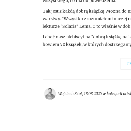
wszystkiego, co ma do powiedzenia.
Tak jest z każdą dobrą książką. Można do n
warstwy. "Wszystko zrozumiałem inaczej niż 
lekturze "Solaris" Lema. O to właśnie w dobr
I choć nasz plebiscyt na "dobrą książkę na 
bowiem 50 książek, w których dostrzegamy c
CZ
Wojciech Szot
,
18.08.2025 w kategorii
arty