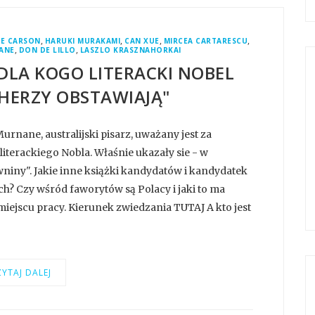
,
,
,
,
E CARSON
HARUKI MURAKAMI
CAN XUE
MIRCEA CARTARESCU
,
,
ANE
DON DE LILLO
LASZLO KRASZNAHORKAI
DLA KOGO LITERACKI NOBEL
HERZY OBSTAWIAJĄ"
urnane, australijski pisarz, uważany jest za
iterackiego Nobla. Właśnie ukazały sie - w
niny". Jakie inne książki kandydatów i kandydatek
ch? Czy wśród faworytów są Polacy i jaki to ma
miejscu pracy. Kierunek zwiedzania TUTAJ A kto jest
YTAJ DALEJ