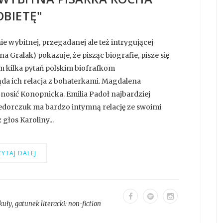
OBIETĘ"
e wybitnej, przegadanej ale też intrygującej
a Gralak) pokazuje, że pisząc biografie, pisze się
em kilka pytań polskim biofrafkom
da ich relacja z bohaterkami. Magdalena
nosić Konopnicka. Emilia Padoł najbardziej
dorczuk ma bardzo intymną relację ze swoimi
głos Karoliny...
YTAJ DALEJ
kuły
, gatunek literacki:
non-fiction