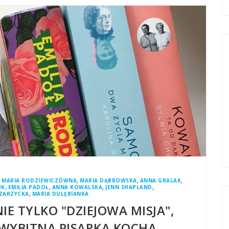
,
,
,
,
MARIA RODZIEWICZÓWNA
MARIA DĄBROWSKA
ANNA GRALAK
,
,
,
,
UK
EMILIA PADOŁ
ANNA KOWALSKA
JENN SHAPLAND
,
-ZARZYCKA
MARIA DULĘBIANKA
IE TYLKO "DZIEJOWA MISJA",
Y WYBITNA PISARKA KOCHA