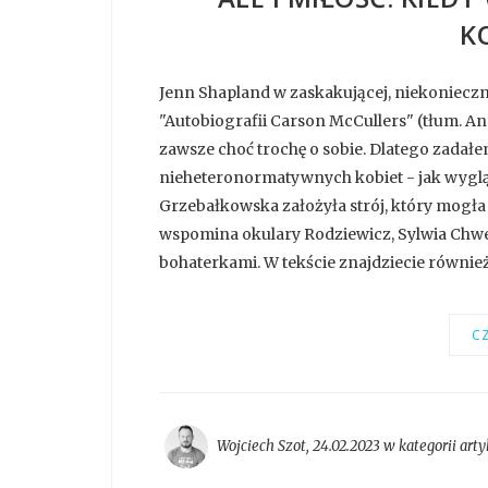
K
Jenn Shapland w zaskakującej, niekonieczni
"Autobiografii Carson McCullers" (tłum. Ann
zawsze choć trochę o sobie. Dlatego zadał
nieheteronormatywnych kobiet - jak wyglą
Grzebałkowska założyła strój, który mogła 
wspomina okulary Rodziewicz, Sylwia Chwe
bohaterkami. W tekście znajdziecie również 
CZ
Wojciech Szot
,
24.02.2023 w kategorii
arty