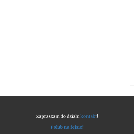
Zapraszam do działu
kontakt
!
Polub na fejsie!