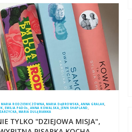
,
,
,
,
MARIA RODZIEWICZÓWNA
MARIA DĄBROWSKA
ANNA GRALAK
,
,
,
,
UK
EMILIA PADOŁ
ANNA KOWALSKA
JENN SHAPLAND
,
-ZARZYCKA
MARIA DULĘBIANKA
IE TYLKO "DZIEJOWA MISJA",
Y WYBITNA PISARKA KOCHA