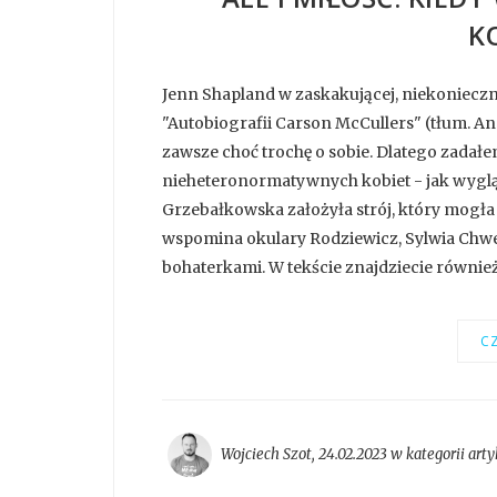
K
Jenn Shapland w zaskakującej, niekonieczni
"Autobiografii Carson McCullers" (tłum. Ann
zawsze choć trochę o sobie. Dlatego zadał
nieheteronormatywnych kobiet - jak wyglą
Grzebałkowska założyła strój, który mogła 
wspomina okulary Rodziewicz, Sylwia Chwe
bohaterkami. W tekście znajdziecie również 
CZ
Wojciech Szot
,
24.02.2023 w kategorii
arty