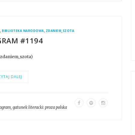
,
,
M
BIBLIOTEKA NARODOWA
ZDANIEM_SZOTA
GRAM #1194
@zdaniem_szota)
YTAJ DALEJ
tagram
, gatunek literacki:
proza polska