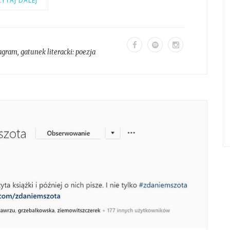
YTAJ DALEJ
tagram
, gatunek literacki:
poezja