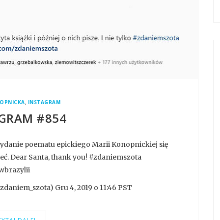
,
OPNICKA
INSTAGRAM
GRAM #854
wydanie poematu epickiego Marii Konopnickiej się
ieć. Dear Santa, thank you! #zdaniemszota
brazylii
daniem_szota) Gru 4, 2019 o 11:46 PST