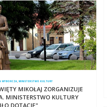
,
A WYBORCZA
MINISTERSTWO KULTURY
WIĘTY MIKOŁAJ ZORGANIZUJE
ZA. MINISTERSTWO KULTURY
IŁO DOTACJE"