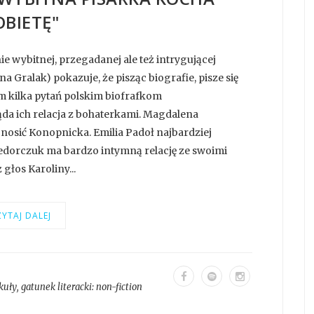
OBIETĘ"
e wybitnej, przegadanej ale też intrygującej
a Gralak) pokazuje, że pisząc biografie, pisze się
em kilka pytań polskim biofrafkom
da ich relacja z bohaterkami. Magdalena
nosić Konopnicka. Emilia Padoł najbardziej
dorczuk ma bardzo intymną relację ze swoimi
głos Karoliny...
YTAJ DALEJ
kuły
, gatunek literacki:
non-fiction