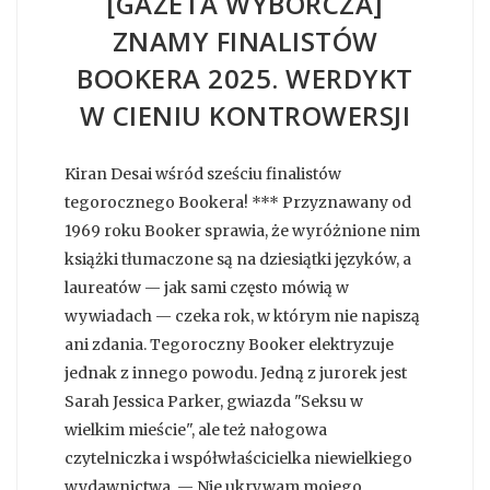
[GAZETA WYBORCZA]
ZNAMY FINALISTÓW
BOOKERA 2025. WERDYKT
W CIENIU KONTROWERSJI
Kiran Desai wśród sześciu finalistów
tegorocznego Bookera! *** Przyznawany od
1969 roku Booker sprawia, że wyróżnione nim
książki tłumaczone są na dziesiątki języków, a
laureatów — jak sami często mówią w
wywiadach — czeka rok, w którym nie napiszą
ani zdania. Tegoroczny Booker elektryzuje
jednak z innego powodu. Jedną z jurorek jest
Sarah Jessica Parker, gwiazda "Seksu w
wielkim mieście", ale też nałogowa
czytelniczka i współwłaścicielka niewielkiego
wydawnictwa. — Nie ukrywam mojego