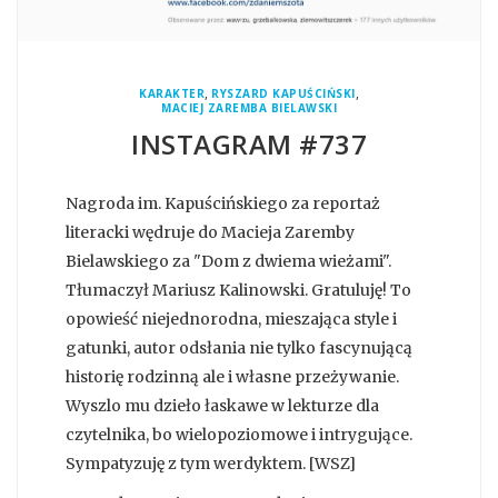
,
,
KARAKTER
RYSZARD KAPUŚCIŃSKI
MACIEJ ZAREMBA BIELAWSKI
INSTAGRAM #737
Nagroda im. Kapuścińskiego za reportaż
literacki wędruje do Macieja Zaremby
Bielawskiego za "Dom z dwiema wieżami".
Tłumaczył Mariusz Kalinowski. Gratuluję! To
opowieść niejednorodna, mieszająca style i
gatunki, autor odsłania nie tylko fascynującą
historię rodzinną ale i własne przeżywanie.
Wyszlo mu dzieło łaskawe w lekturze dla
czytelnika, bo wielopoziomowe i intrygujące.
Sympatyzuję z tym werdyktem. [WSZ]