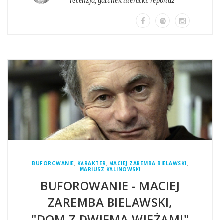
recenzja
, gatunek literacki:
reportaż
,
,
,
BUFOROWANIE
KARAKTER
MACIEJ ZAREMBA BIELAWSKI
MARIUSZ KALINOWSKI
BUFOROWANIE - MACIEJ
ZAREMBA BIELAWSKI,
"DOM Z DWIEMA WIEŻAMI"