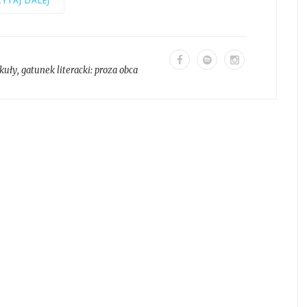
YTAJ DALEJ
kuły
, gatunek literacki:
proza obca