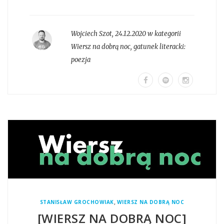
Wojciech Szot
,
24.12.2020 w kategorii
Wiersz na dobrą noc
, gatunek literacki:
poezja
,
STANISŁAW GROCHOWIAK
WIERSZ NA DOBRĄ NOC
[WIERSZ NA DOBRĄ NOC]