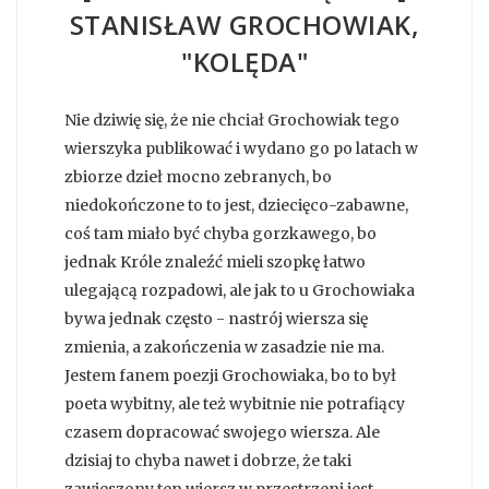
STANISŁAW GROCHOWIAK,
"KOLĘDA"
Nie dziwię się, że nie chciał Grochowiak tego
wierszyka publikować i wydano go po latach w
zbiorze dzieł mocno zebranych, bo
niedokończone to to jest, dziecięco-zabawne,
coś tam miało być chyba gorzkawego, bo
jednak Króle znaleźć mieli szopkę łatwo
ulegającą rozpadowi, ale jak to u Grochowiaka
bywa jednak często - nastrój wiersza się
zmienia, a zakończenia w zasadzie nie ma.
Jestem fanem poezji Grochowiaka, bo to był
poeta wybitny, ale też wybitnie nie potrafiący
czasem dopracować swojego wiersza. Ale
dzisiaj to chyba nawet i dobrze, że taki
zawieszony ten wiersz w przestrzeni jest.