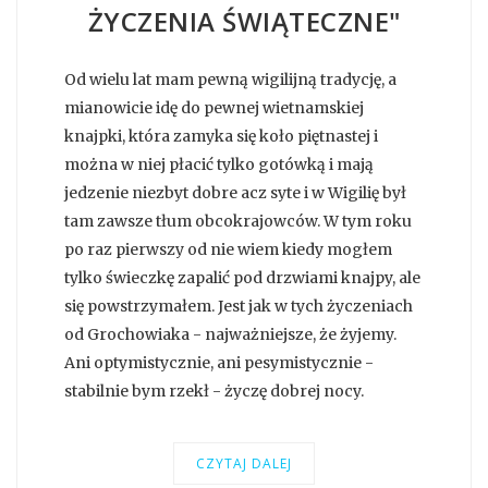
ŻYCZENIA ŚWIĄTECZNE"
Od wielu lat mam pewną wigilijną tradycję, a
mianowicie idę do pewnej wietnamskiej
knajpki, która zamyka się koło piętnastej i
można w niej płacić tylko gotówką i mają
jedzenie niezbyt dobre acz syte i w Wigilię był
tam zawsze tłum obcokrajowców. W tym roku
po raz pierwszy od nie wiem kiedy mogłem
tylko świeczkę zapalić pod drzwiami knajpy, ale
się powstrzymałem. Jest jak w tych życzeniach
od Grochowiaka - najważniejsze, że żyjemy.
Ani optymistycznie, ani pesymistycznie -
stabilnie bym rzekł - życzę dobrej nocy.
CZYTAJ DALEJ