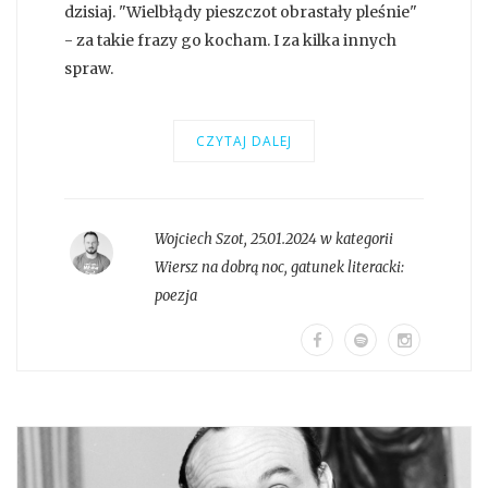
dzisiaj. "Wielbłądy pieszczot obrastały pleśnie"
- za takie frazy go kocham. I za kilka innych
spraw.
CZYTAJ DALEJ
Wojciech Szot
,
25.01.2024 w kategorii
Wiersz na dobrą noc
, gatunek literacki:
poezja