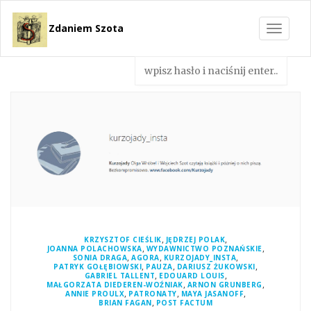
Zdaniem Szota
Toggle
navigat
,
,
KRZYSZTOF CIEŚLIK
JĘDRZEJ POLAK
,
,
JOANNA POLACHOWSKA
WYDAWNICTWO POZNAŃSKIE
,
,
,
SONIA DRAGA
AGORA
KURZOJADY_INSTA
,
,
,
PATRYK GOŁĘBIOWSKI
PAUZA
DARIUSZ ŻUKOWSKI
,
,
GABRIEL TALLENT
EDOUARD LOUIS
,
,
MAŁGORZATA DIEDEREN-WOŹNIAK
ARNON GRUNBERG
,
,
,
ANNIE PROULX
PATRONATY
MAYA JASANOFF
,
BRIAN FAGAN
POST FACTUM