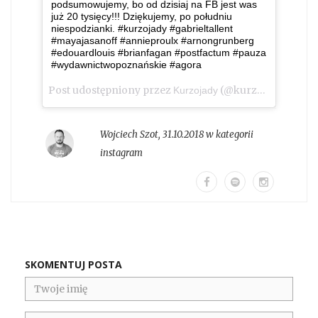
podsumowujemy, bo od dzisiaj na FB jest was
już 20 tysięcy!!! Dziękujemy, po południu
niespodzianki. #kurzojady #gabrieltallent
#mayajasanoff #annieproulx #arnongrunberg
#edouardlouis #brianfagan #postfactum #pauza
#wydawnictwopoznańskie #agora
Post udostępniony przez
(@kurzojady_insta)
Kurzojady
Wojciech Szot
,
31.10.2018 w kategorii
instagram
SKOMENTUJ POSTA