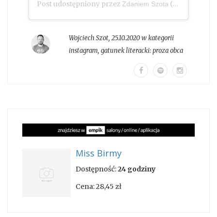
Post udostępniony przez
(@zdaniem_szota)
Zdaniem Szota
Wojciech Szot
,
25.10.2020 w kategorii
instagram
, gatunek literacki:
proza obca
Miss Birmy
Dostępność:
24 godziny
Cena:
28,45 zł