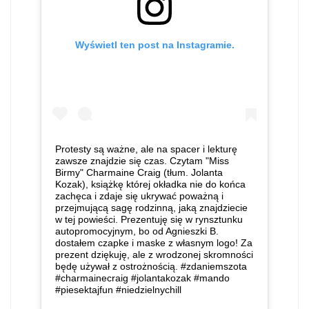
Wyświetl ten post na Instagramie.
Protesty są ważne, ale na spacer i lekturę
zawsze znajdzie się czas. Czytam "Miss
Birmy" Charmaine Craig (tłum. Jolanta
Kozak), książkę której okładka nie do końca
zachęca i zdaje się ukrywać poważną i
przejmującą sagę rodzinną, jaką znajdziecie
w tej powieści. Prezentuję się w rynsztunku
autopromocyjnym, bo od Agnieszki B.
dostałem czapke i maske z własnym logo! Za
prezent dziękuję, ale z wrodzonej skromności
będę używał z ostrożnością. #zdaniemszota
#charmainecraig #jolantakozak #mando
#piesektajfun #niedzielnychill