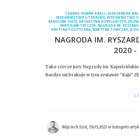
,
,
CZARNE
HANNA KRALL
ALEKSANDRA MAŁ
,
WYDAWNICTWO LITERACKIE
WYDAWNICTWO UN
,
,
KAROLINA SULEJ
KATARZYNA KOBYLARCZYK
JELE
,
MIROSŁAW TRYCZYK
NAGRODA IM. RYSZARD
,
,
KRYTYKA POLITYCZNA
MARTYNA TOMCZAK
JESS
NAGRODA IM. RYSZAR
2020 
Tako rzecze jury Nagrody im. Kapuścińskiego
Bardzo mi brakuje w tym zestawie "Kajś" Zb
CZ
Wojciech Szot
,
19.05.2021 w kategorii
arty