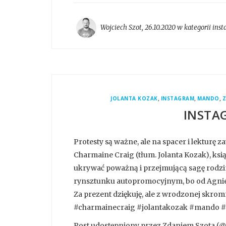
Wojciech Szot
,
26.10.2020 w kategorii
inst
,
,
,
JOLANTA KOZAK
INSTAGRAM
MANDO
Z
INSTA
Protesty są ważne, ale na spacer i lekturę 
Charmaine Craig (tłum. Jolanta Kozak), ksią
ukrywać poważną i przejmującą sagę rodzinn
rynsztunku autopromocyjnym, bo od Agnies
Za prezent dziękuję, ale z wrodzonej skro
#charmainecraig #jolantakozak #mando #pi
Post udostępniony przez Zdaniem Szota (@z