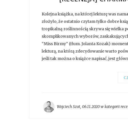
Kolejna książka, na której lekturę was nama
złożyło, że ostatnio czytam tylko dobre ksią
tropikalną roślinnością skrywa się wielka p
skomplikowanych wyborów, zaskakujących p
“Miss Birmy” (tłum. Jolanta Kozak) moment
lekturą, na którą zdecydowanie warto poświ
jeśli tak można o książce napisać, jest główn
CZ
Wojciech Szot
,
06.11.2020 w kategorii
rece