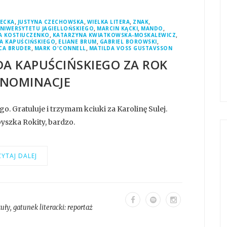
,
,
,
,
ECKA
JUSTYNA CZECHOWSKA
WIELKA LITERA
ZNAK
,
,
,
IWERSYTETU JAGIELLOŃSKIEGO
MARCIN KĄCKI
MANDO
,
,
NA KOSTIUCZENKO
KATARZYNA KWIATKOWSKA-MOSKALEWICZ
,
,
,
A KAPUŚCIŃSKIEGO
ELIANE BRUM
GABRIEL BOROWSKI
,
,
ICA BRUDER
MARK O'CONNELL
MATILDA VOSS GUSTAVSSON
DA KAPUŚCIŃSKIEGO ZA ROK
- NOMINACJE
. Gratuluje i trzymam kciuki za Karolinę Sulej.
yszka Rokity, bardzo.
YTAJ DALEJ
kuły
, gatunek literacki:
reportaż