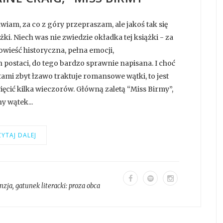
wiam, za co z góry przepraszam, ale jakoś tak się
żki. Niech was nie zwiedzie okładka tej książki - za
owieść historyczna, pełna emocji,
ostaci, do tego bardzo sprawnie napisana. I choć
ami zbyt łzawo traktuje romansowe wątki, to jest
ęcić kilka wieczorów. Główną zaletą “Miss Birmy”,
y wątek...
YTAJ DALEJ
nzja
, gatunek literacki:
proza obca