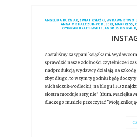
,
,
ANGELIKA KUŹNIAK
ŚWIAT KSIĄŻKI
WYDAWNICTWO L
,
,
ANNA MICHALCZUK-PODLECKI
MARPRESS
,
OYINKAN BRAITHWAITE
ANDRUS KIVIRAHK
INSTA
Zostaliśmy zasypani książkami. Wydawcom c
sprawdzić nasze zdolności czytelnicze i za
nadprodukcją wydawcy działają na szkodę s
zbyt długo, to w tym tygodniu będę doczyt
Michalczuk-Podlecki), na blogu i FB znajdzi
siostra morduje seryjnie" (tłum. Maciejka 
dlaczego musicie przeczytać "Moją znikając
CZ