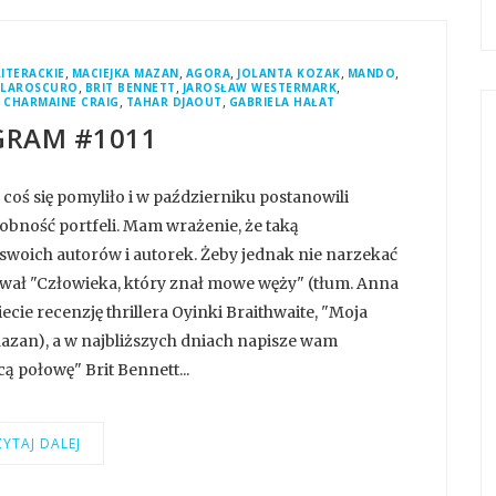
,
,
,
,
,
ITERACKIE
MACIEJKA MAZAN
AGORA
JOLANTA KOZAK
MANDO
,
,
,
CLAROSCURO
BRIT BENNETT
JAROSŁAW WESTERMARK
,
,
,
CHARMAINE CRAIG
TAHAR DJAOUT
GABRIELA HAŁAT
GRAM #1011
oś się pomyliło i w październiku postanowili
sobność portfeli. Mam wrażenie, że taką
woich autorów i autorek. Żeby jednak nie narzekać
ywał "Człowieka, który znał mowe węży" (tłum. Anna
ecie recenzję thrillera Oyinki Braithwaite, "Moja
Mazan), a w najbliższych dniach napisze wam
ą połowę" Brit Bennett...
YTAJ DALEJ