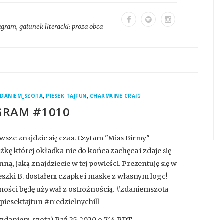
agram
, gatunek literacki:
proza obca
,
,
DANIEM_SZOTA
PIESEK TAJFUN
CHARMAINE CRAIG
GRAM #1010
zawsze znajdzie się czas. Czytam "Miss Birmy"
żkę której okładka nie do końca zachęca i zdaje się
ą, jaką znajdziecie w tej powieści. Prezentuję się w
zki B. dostałem czapke i maske z własnym logo!
mności będę używał z ostrożnością. #zdaniemszota
esektajfun #niedzielnychill
daniem_szota) Paź 25, 2020 o 7:14 PDT