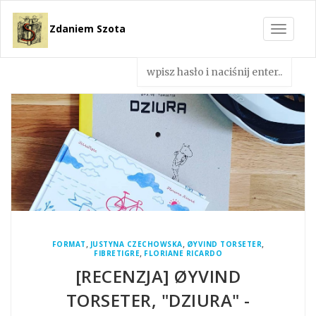
Zdaniem Szota
Toggle
navigat
,
,
,
FORMAT
JUSTYNA CZECHOWSKA
ØYVIND TORSETER
,
FIBRETIGRE
FLORIANE RICARDO
[RECENZJA] ØYVIND
TORSETER, "DZIURA" -