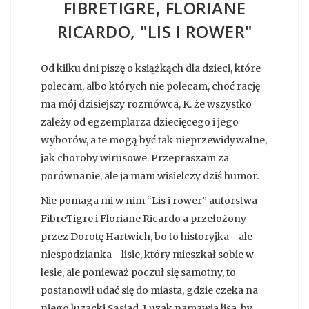
FIBRETIGRE, FLORIANE
RICARDO, "LIS I ROWER"
Od kilku dni piszę o książkąch dla dzieci, które
polecam, albo których nie polecam, choć rację
ma mój dzisiejszy rozmówca, K. że wszystko
zależy od egzemplarza dziecięcego i jego
wyborów, a te mogą być tak nieprzewidywalne,
jak choroby wirusowe. Przepraszam za
porównanie, ale ja mam wisielczy dziś humor.
Nie pomaga mi w nim “Lis i rower” autorstwa
FibreTigre i Floriane Ricardo a przełożony
przez Dorotę Hartwich, bo to historyjka - ale
niespodzianka - lisie, który mieszkał sobie w
lesie, ale ponieważ poczuł się samotny, to
postanowił udać się do miasta, gdzie czeka na
niego luzacki Sąsiad. Luzak namawia lisa, by