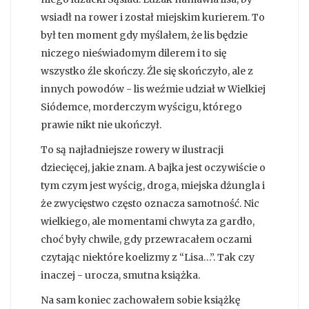
wsiadł na rower i został miejskim kurierem. To
był ten moment gdy myślałem, że lis będzie
niczego nieświadomym dilerem i to się
wszystko źle skończy. Źle się skończyło, ale z
innych powodów - lis weźmie udział w Wielkiej
Siódemce, morderczym wyścigu, którego
prawie nikt nie ukończył.
To są najładniejsze rowery w ilustracji
dziecięcej, jakie znam. A bajka jest oczywiście o
tym czym jest wyścig, droga, miejska dżungla i
że zwycięstwo często oznacza samotność. Nic
wielkiego, ale momentami chwyta za gardło,
choć były chwile, gdy przewracałem oczami
czytając niektóre koelizmy z “Lisa…”. Tak czy
inaczej - urocza, smutna książka.
Na sam koniec zachowałem sobie książkę