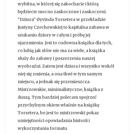
wybitna, w której się zakochacie i którą
będziecie mocno zaskoczone i zaskoczeni.
“Dziura” Øyvinda Torsetera w przekładzie
Justyny Czechowskiej to kapitalna zabawa w
szukaniu dziury w całym i próbę jej
ujarzmienia. Jest to cudowna książka dla tych,
co lubią jak słów nie ma za wiele, a książka
służy do zabawy i poszerzenia naszej
wyobraźni. Zatem jest dziura i wszystko wokół
niej się zmienia, a ona tkwi w tym samym
miejscu, a jednak się przemieszcza.
Mistrzowskie, minimalistyczne, książka z
duszą. Tym bardziej polecam spojrzeć
przychylnym okiem właśnie na książkę
Torsetera, bo jest to mistrzowski pokaz
umiejętności opowiadania historii i
wykorzystania formatu.