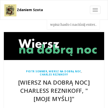
Zdaniem Szota
Toggle
navigat
,
,
PIOTR SOMMER
WIERSZ NA DOBRĄ NOC
CHARLES REZNIKOFF
[WIERSZ NA DOBRĄ NOC]
CHARLESS REZNIKOFF, "
[MOJE MYŚLI]"