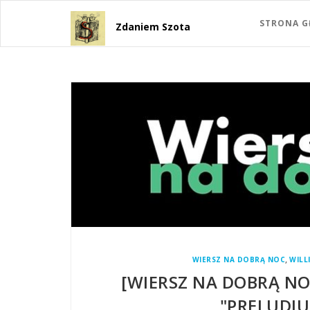
STRONA 
Zdaniem Szota
,
WIERSZ NA DOBRĄ NOC
WIL
[WIERSZ NA DOBRĄ N
"PRELUDIU