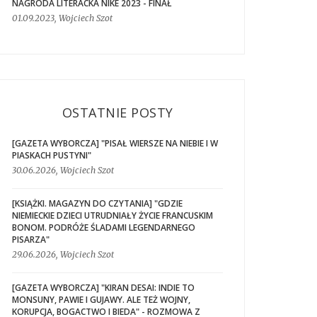
NAGRODA LITERACKA NIKE 2023 - FINAŁ
01.09.2023, Wojciech Szot
OSTATNIE POSTY
[GAZETA WYBORCZA] "PISAŁ WIERSZE NA NIEBIE I W
PIASKACH PUSTYNI"
30.06.2026, Wojciech Szot
[KSIĄŻKI. MAGAZYN DO CZYTANIA] "GDZIE
NIEMIECKIE DZIECI UTRUDNIAŁY ŻYCIE FRANCUSKIM
BONOM. PODRÓŻE ŚLADAMI LEGENDARNEGO
PISARZA"
29.06.2026, Wojciech Szot
[GAZETA WYBORCZA] "KIRAN DESAI: INDIE TO
MONSUNY, PAWIE I GUJAWY. ALE TEŻ WOJNY,
KORUPCJA, BOGACTWO I BIEDA" - ROZMOWA Z