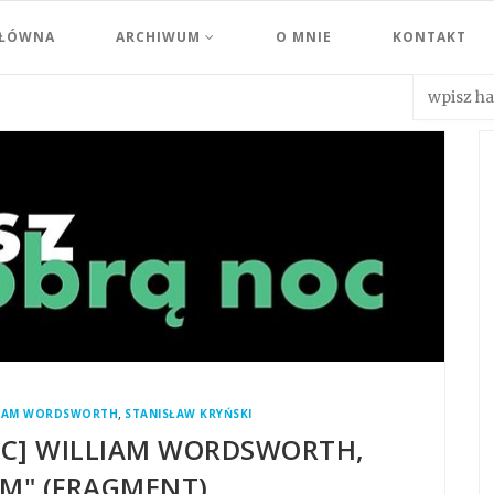
GŁÓWNA
ARCHIWUM
O MNIE
KONTAKT
,
LIAM WORDSWORTH
STANISŁAW KRYŃSKI
OC] WILLIAM WORDSWORTH,
M" (FRAGMENT)