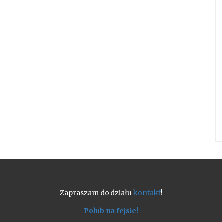
Zapraszam do działu
kontakt
!
Polub na fejsie!