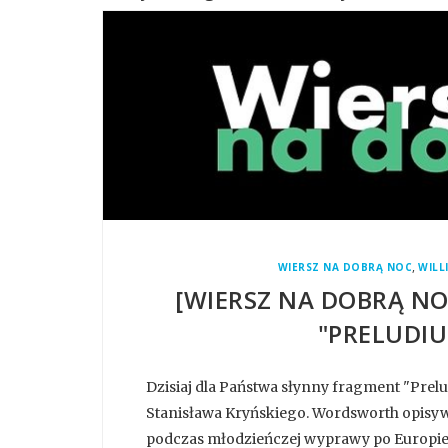
,
WIERSZ NA DOBRĄ NOC
WIL
[WIERSZ NA DOBRĄ N
"PRELUDIU
Dzisiaj dla Państwa słynny fragment "Pre
Stanisława Kryńskiego. Wordsworth opisyw
podczas młodzieńczej wyprawy po Europie. 