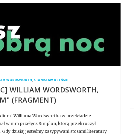
,
LIAM WORDSWORTH
STANISŁAW KRYŃSKI
OC] WILLIAM WORDSWORTH,
M" (FRAGMENT)
ludium" Williama Wordswortha w przekładzie
ał w nim przełęcz Simplon, którą przekroczył
Gdy dzisiaj jesteśmy zasypywani stosami literatury