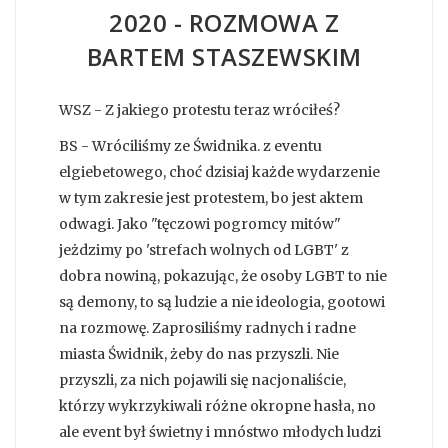
2020 - ROZMOWA Z
BARTEM STASZEWSKIM
WSZ - Z jakiego protestu teraz wróciłeś?
BS - Wróciliśmy ze Świdnika. z eventu
elgiebetowego, choć dzisiaj każde wydarzenie
w tym zakresie jest protestem, bo jest aktem
odwagi. Jako "tęczowi pogromcy mitów"
jeżdzimy po 'strefach wolnych od LGBT' z
dobra nowiną, pokazując, że osoby LGBT to nie
są demony, to są ludzie a nie ideologia, gootowi
na rozmowę. Zaprosiliśmy radnych i radne
miasta Świdnik, żeby do nas przyszli. Nie
przyszli, za nich pojawili się nacjonaliście,
którzy wykrzykiwali różne okropne hasła, no
ale event był świetny i mnóstwo młodych ludzi