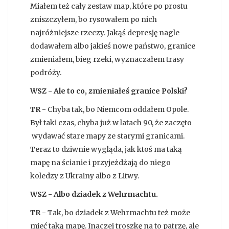
Miałem też cały zestaw map, które po prostu
zniszczyłem, bo rysowałem po nich
najróżniejsze rzeczy. Jakąś depresję nagle
dodawałem albo jakieś nowe państwo, granice
zmieniałem, bieg rzeki, wyznaczałem trasy
podróży.
WSZ - Ale to co, zmieniałeś granice Polski?
TR
- Chyba tak, bo Niemcom oddałem Opole.
Był taki czas, chyba już w latach 90, że zaczęto
wydawać stare mapy ze starymi granicami.
Teraz to dziwnie wygląda, jak ktoś ma taką
mapę na ścianie i przyjeżdżają do niego
koledzy z Ukrainy albo z Litwy.
WSZ - Albo dziadek z Wehrmachtu.
TR
- Tak, bo dziadek z Wehrmachtu też może
mieć taką mapę. Inaczej troszkę na to patrzę, ale