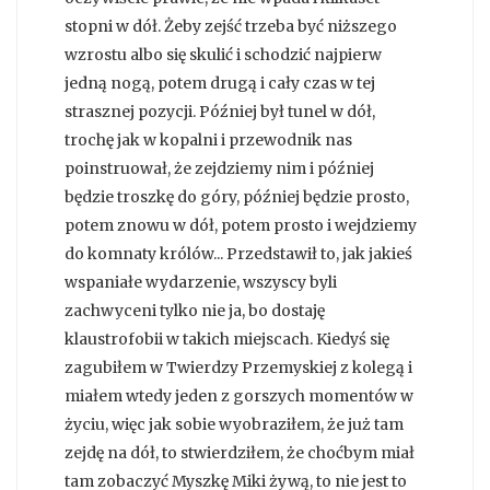
stopni w dół. Żeby zejść trzeba być niższego
wzrostu albo się skulić i schodzić najpierw
jedną nogą, potem drugą i cały czas w tej
strasznej pozycji. Później był tunel w dół,
trochę jak w kopalni i przewodnik nas
poinstruował, że zejdziemy nim i później
będzie troszkę do góry, później będzie prosto,
potem znowu w dół, potem prosto i wejdziemy
do komnaty królów... Przedstawił to, jak jakieś
wspaniałe wydarzenie, wszyscy byli
zachwyceni tylko nie ja, bo dostaję
klaustrofobii w takich miejscach. Kiedyś się
zagubiłem w Twierdzy Przemyskiej z kolegą i
miałem wtedy jeden z gorszych momentów w
życiu, więc jak sobie wyobraziłem, że już tam
zejdę na dół, to stwierdziłem, że choćbym miał
tam zobaczyć Myszkę Miki żywą, to nie jest to