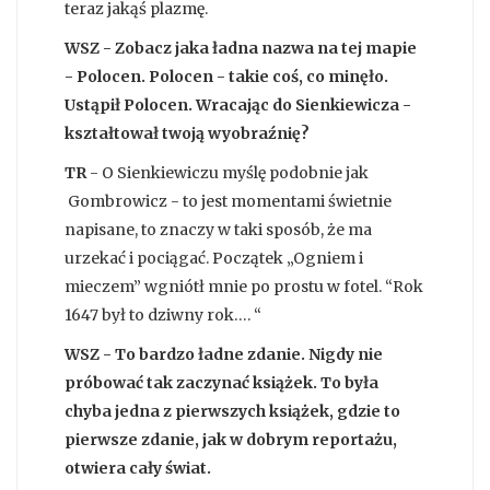
teraz jakąś plazmę.
WSZ - Zobacz jaka ładna nazwa na tej mapie
- Polocen. Polocen - takie coś, co minęło.
Ustąpił Polocen. Wracając do Sienkiewicza -
kształtował twoją wyobraźnię?
TR
- O Sienkiewiczu myślę podobnie jak
Gombrowicz - to jest momentami świetnie
napisane, to znaczy w taki sposób, że ma
urzekać i pociągać. Początek „Ogniem i
mieczem” wgniótł mnie po prostu w fotel. “Rok
1647 był to dziwny rok…. “
WSZ - To bardzo ładne zdanie. Nigdy nie
próbować tak zaczynać książek. To była
chyba jedna z pierwszych książek, gdzie to
pierwsze zdanie, jak w dobrym reportażu,
otwiera cały świat.