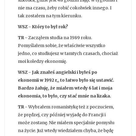
szkółka, gdzie jest 48 godzin zajęć w tygodniu i
nie ma czasu, żeby robić cokolwiek innego. I
tak zostałem na tym kierunku.
WSZ - Który to był rok?
TR -
Zacząłem studia na 1989 roku.
Pomyślałem sobie, że właściwie wszystko
jedno, co studiujesz w tamtych czasach, chociaż
moi koledzy ekonomię.
WSZ - Jak znałeś angielski i byłeś po
ekonomii w 1992 r,, to łatwo było się ustawić.
Bardzo żałuję, że miałem wtedy 6 lat i moja
ekonomia, to było, czy stać mnie na lizaka.
TR -
Wybrałem romanistykę też z poczuciem,
że prędzej, czy później wyjadę do Francji i
może zostanę. Nie miałem specjalnie pomysłu
na życie. Już wtedy wiedziałem chyba, że będę