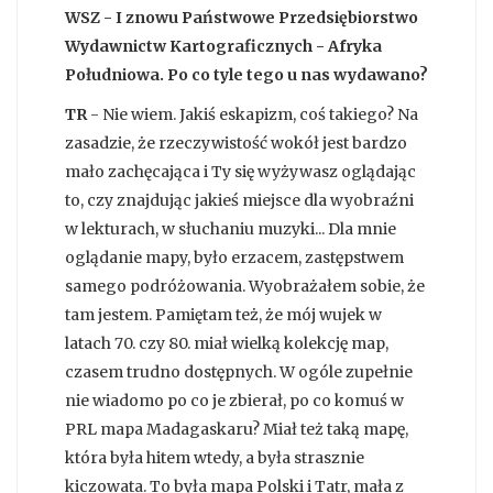
WSZ - I znowu Państwowe Przedsiębiorstwo
Wydawnictw Kartograficznych - Afryka
Południowa. Po co tyle tego u nas wydawano?
TR
- Nie wiem. Jakiś eskapizm, coś takiego? Na
zasadzie, że rzeczywistość wokół jest bardzo
mało zachęcająca i Ty się wyżywasz oglądając
to, czy znajdując jakieś miejsce dla wyobraźni
w lekturach, w słuchaniu muzyki... Dla mnie
oglądanie mapy, było erzacem, zastępstwem
samego podróżowania. Wyobrażałem sobie, że
tam jestem. Pamiętam też, że mój wujek w
latach 70. czy 80. miał wielką kolekcję map,
czasem trudno dostępnych. W ogóle zupełnie
nie wiadomo po co je zbierał, po co komuś w
PRL mapa Madagaskaru? Miał też taką mapę,
która była hitem wtedy, a była strasznie
kiczowata. To była mapa Polski i Tatr, mała z