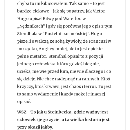
chyba to im kibicowałem. Tak samo - to jest
bardzo ciekawe - jak się popatrzy, jak Victor
Hugo opisał Bitwę pod Waterloo w
„Nędznikach” i gdy się porówna jego opis z tym
Stendhala w “Pustelni parmeńskiej”. Hugo
pisze, że walczą ze sobą żywioły, że Francuzi w
porządku, Anglicy mniej, ale to jest epickie,
pełne metafor. Stendhal opisał to z pozycji
jednego człowieka, który gdzieś biegnie,
ucieka, nie wie przed kim, nie wie dlaczego i co
się dzieje. Nie chce nadepnąć na rannych. Ktoś
krzyczy, ktoś krwawi, jest chaos i terror. To jest
to samo wydarzenie i każdy może je inaczej
opisać.
WSZ - To jak u Steinbecka, gdzie ważny jest
człowiek i jego życie, a ta wielka historia jest
przy okazji jakby.