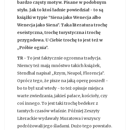
bardzo częsty motyw. Pisane w podobnym
stylu. Jak to ktoś ładnie powiedział - to są
książki w typie “Siena jako Wenecja albo
Wenecja jako Siena”. Taka literatura trochę
eseistyczna, trochę turystyczna i trochę
przygodowa. U Ciebie trochę to jest też w
„Próbie ognia”.
TR -
To jest faktycznie ogromna tradycja.
Niemcy też mają mnóstwo takich książek,
Stendhal napisał „Rzym, Neapol, Florencja”.
Oprócz tego, że pisze na jaką operę poszedł -
bo to był szał wtedy - to też opisuje miejsca
warte zwiedzania, jakieś pałace, kościoły, czy
coś innego. To jest taki trochę bedeker z
tamtych czasów właśnie. Później Zeszyty
Literackie wydawały Muratowa i wszyscy
podróżowali jego śladami. Dużo tego powstało.