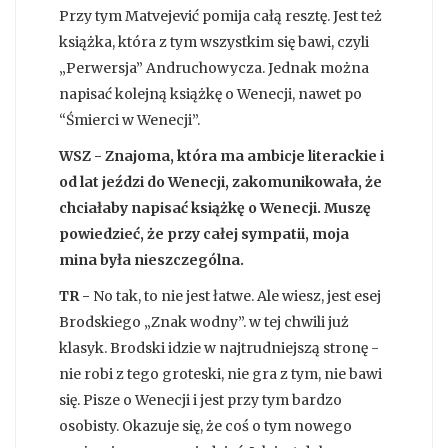
Przy tym Matvejević pomija całą resztę. Jest też
książka, która z tym wszystkim się bawi, czyli
„Perwersja” Andruchowycza. Jednak można
napisać kolejną książkę o Wenecji, nawet po
“Śmierci w Wenecji”.
WSZ - Znajoma, która ma ambicje literackie i
od lat jeździ do Wenecji, zakomunikowała, że
chciałaby napisać książkę o Wenecji. Muszę
powiedzieć, że przy całej sympatii, moja
mina była nieszczególna.
TR -
No tak, to nie jest łatwe. Ale wiesz, jest esej
Brodskiego „Znak wodny”. w tej chwili już
klasyk. Brodski idzie w najtrudniejszą stronę -
nie robi z tego groteski, nie gra z tym, nie bawi
się. Pisze o Wenecji i jest przy tym bardzo
osobisty. Okazuje się, że coś o tym nowego