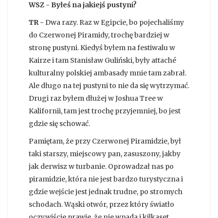
WSZ - Byłeś na jakiejś pustyni?
TR -
Dwa razy. Raz w Egipcie, bo pojechaliśmy
do Czerwonej Piramidy, trochę bardziej w
stronę pustyni. Kiedyś byłem na festiwalu w
Kairze i tam Stanisław Guliński, były attaché
kulturalny polskiej ambasady mnie tam zabrał.
Ale długo na tej pustyni to nie da się wytrzymać.
Drugi raz byłem dłużej w Joshua Tree w
Kalifornii, tam jest trochę przyjemniej, bo jest
gdzie się schować.
Pamiętam, że przy Czerwonej Piramidzie, był
taki starszy, miejscowy pan, zasuszony, jakby
jak derwisz w turbanie. Oprowadzał nas po
piramidzie, która nie jest bardzo turystyczna i
gdzie wejście jest jednak trudne, po stromych
schodach. Wąski otwór, przez który światło
oczywiście prawie, że nie wpada i kilkaset