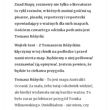
Znad Mapy, rozmowy nie tylko o literaturze
to cykl rozmów, w których moimi gośćmi są
pisarze, pisarki, reporterzy i reporterki
opowiadający o ważnych dla nich mapach.
Gościem czwartego odcinka podcastu jest
Tomasz Różycki.
Wojtek Szot - Z Tomaszem Różyckim
klęczymy w tej chwili na podłodze i przed
nami sterta map. Będziemy o niej próbować
rozmawiać i ją opisywać. Jestem pewien, że
będzie to ciekawa przygoda.
Tomasz Różycki
- Tu jest mapa Australii i
Oceanii. Za mała, żeby tutaj cokolwiek widzieć,
ale kiedyś wydawała mi się bardzo ważna. To
było zaraz po lekturze przygód Tomka
Wilmowskiego. Uwielbiałem - nie wiem, czy