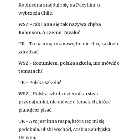
Robinsona znajduje się na Pacyfiku, u
wybrzeża Chile.
WSZ -Tak i ona się tak nazywa chyba
Robinson. A czemu Tuvalu?
TR -
To na inną rozmowę, bo nie chcę za dużo
zdradzać.
WSZ - Rozumiem, polska szkoła, nie mówić o
tematach?
TR -
Polska szkoła?
WSZ -
Polska szkoła dziennikarstwa
przynajmniej, nie mówić o tematach, które
planujesz pisać.
TR -
A tu jest inna mapa, która też mi się
podobała. Bliski Wschód, Arabia Saudyjska.
Dziwna.