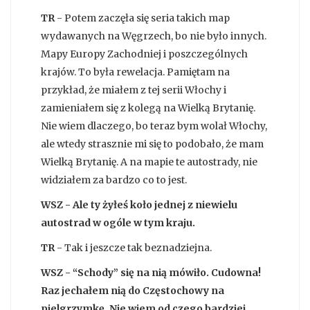
TR
- Potem zaczęła się seria takich map
wydawanych na Węgrzech, bo nie było innych.
Mapy Europy Zachodniej i poszczególnych
krajów. To była rewelacja. Pamiętam na
przykład, że miałem z tej serii Włochy i
zamieniałem się z kolegą na Wielką Brytanię.
Nie wiem dlaczego, bo teraz bym wolał Włochy,
ale wtedy strasznie mi się to podobało, że mam
Wielką Brytanię. A na mapie te autostrady, nie
widziałem za bardzo co to jest.
WSZ - Ale ty żyłeś koło jednej z niewielu
autostrad w ogóle w tym kraju.
TR
- Tak i jeszcze tak beznadziejna.
WSZ - “Schody” się na nią mówiło. Cudowna!
Raz jechałem nią do Częstochowy na
pielgrzymkę. Nie wiem od czego bardziej