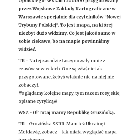
Opolskiego” w skali 1:100000 przygotowany
przez Wojskowe Zakłady Kartograficzne w
Warszawie specjalnie dla czytelników “Nowej
Trybuny Polskiej”. To jest mapa, na której
niezbyt dużo widzimy. Co jest jakoś samo w
sobie ciekawe, bo na mapie powinniśmy
widzieć.
TR
- Na tej zasadzie fascynowały mnie z
czasów sowieckich. One są właśnie tak
przygotowane, żebyś właśnie nic na niej nie
zobaczył.
///oglądamy kolejne mapy, tym razem rosyjskie,
opisane cyrylicą///
WSZ - O! Tutaj mamy Republikę Gruzińską.
TR -
Gruzińska SSRR. Mam też Ukrainę i
Mołdawię, zobacz - tak miała wyglądać mapa