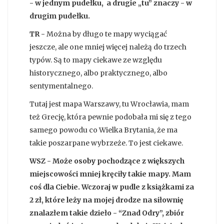
- w jednym pudełku, a drugie „tu” znaczy - w
drugim pudełku.
TR -
Można by długo te mapy wyciągać
jeszcze, ale one mniej więcej należą do trzech
typów. Są to mapy ciekawe ze względu
historycznego, albo praktycznego, albo
sentymentalnego.
Tutaj jest mapa Warszawy, tu Wrocławia, mam
też Grecję, która pewnie podobała mi się z tego
samego powodu co Wielka Brytania, że ma
takie poszarpane wybrzeże. To jest ciekawe.
WSZ -
Może osoby pochodzące z większych
miejscowości mniej kręciły takie mapy. Mam
coś dla Ciebie. Wczoraj w pudle z książkami za
2 zł, które leży na mojej drodze na siłownię
znalazłem takie dzieło - “Znad Odry”, zbiór