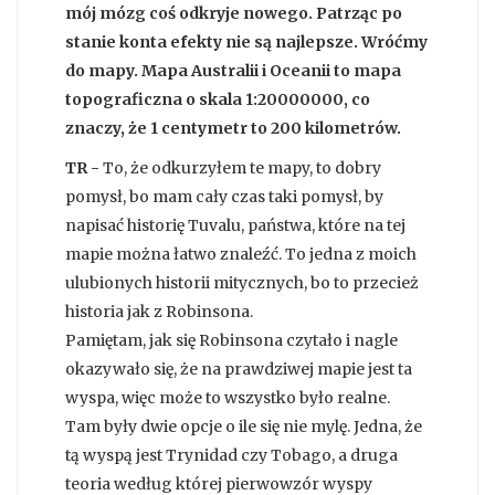
mój mózg coś odkryje nowego. Patrząc po
stanie konta efekty nie są najlepsze. Wróćmy
do mapy. Mapa Australii i Oceanii to mapa
topograficzna o skala 1:20000000, co
znaczy, że 1 centymetr to 200 kilometrów.
TR -
To, że odkurzyłem te mapy, to dobry
pomysł, bo mam cały czas taki pomysł, by
napisać historię Tuvalu, państwa, które na tej
mapie można łatwo znaleźć. To jedna z moich
ulubionych historii mitycznych, bo to przecież
historia jak z Robinsona.
Pamiętam, jak się Robinsona czytało i nagle
okazywało się, że na prawdziwej mapie jest ta
wyspa, więc może to wszystko było realne.
Tam były dwie opcje o ile się nie mylę. Jedna, że
tą wyspą jest Trynidad czy Tobago, a druga
teoria według której pierwowzór wyspy