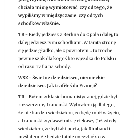
chciało mi się wymiotować, czy od tego, że
wypiliśmy w międzyczasie, czy od tych
schodków właśnie.
TR -
Kiedy jedziesz z Berlina do Opola i dalej, to
dalej jedziesz tymi schodkami. W tamtą stronę
się jedzie gładko, ale z powrotem… to trochę
pewnie szok dla kogoś kto wjeżdża do Polski i
od razu trafia na schody.
WSZ - Świetne dziedzictwo, niemieckie
dziedzictwo. Jak trafiłeś do Francji?
TR
- Byłem w klasie humanistycznej, gdzie był
rozszerzony francuski. Wybrałem ją dlatego,
że nie bardzo wiedziałem, co będę robił w życiu,
a francuski wydawał mi się ciekawy. Już wtedy
wiedziałem, że był taki poeta, jak Rimbaud i
myślałem, że będzie fajnie poczytać go w