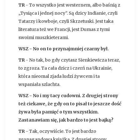
TR
- To wszystko jest westernem, albo baśnią z
„Tysiąca i jednej nocy”. Są dzicy Indianie, czyli
Tatarzy i kowboje, czyli Skrzetuski. Jest taka
literatura też we Francji, jest Dumas z tymi
swoimi muszkieterami.
WSZ - No on to przynajmniej czarny był.
TR
- No tak, bo gdy czytasz Sienkiewicza teraz,
to zgroza. Ta cała dzicz i czerń na Ukrainie,
która nieomal zjada ludzi żywcem i ta
wspaniała szlachta.
WSZ - No i my tacy cudowni. Z drugiej strony
też ciekawe, że gdy on to pisał to jeszcze dość
żywa była pamięć o tym wszystkim.
Zastanawiam się, jak bardzo to jest bajką?
TR
- Tak, oczywiście. To jest bardzo
propagandowa książka. Z drugiej strony