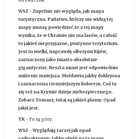
turystyczna.
WSZ - Zupełnie nie wygląda, jak mapa
turystyczna. Państwu, którzy nie widzą tej
mapy muszę powiedzieć że z tej mapy
wynika, że w Ukrainie nie ma lasów, a całość
to jakieś nieprzyjazne, pustynne terytorium.
Jest tu wielki, naprawdę olbrzymi Kijów,
zaznaczony jako miasto absolutnie
gigantyczne. Reszta miast jest odpowiednio
uniżenie mniejsza. Mołdawia jakby doklejona
i zaznaczona ciemniejszym kolorem. Coś tu
się też na Krymie dzieje niebezpiecznego.
Zobacz Tomasz, tutaj są jakieś plamy. Opad
jakiś jest.
TR -
To są góry.
WSZ - Wyglądają raczej jak opad
radioaktywny. Jakby pleśń na tą mapę