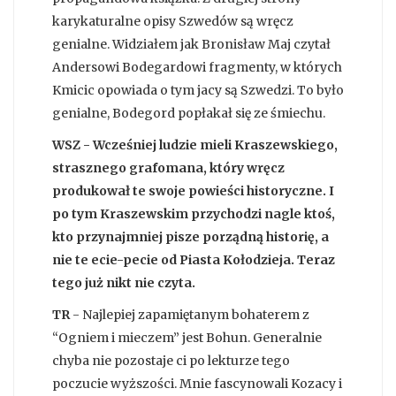
karykaturalne opisy Szwedów są wręcz
genialne. Widziałem jak Bronisław Maj czytał
Andersowi Bodegardowi fragmenty, w których
Kmicic opowiada o tym jacy są Szwedzi. To było
genialne, Bodegord popłakał się ze śmiechu.
WSZ - Wcześniej ludzie mieli Kraszewskiego,
strasznego grafomana, który wręcz
produkował te swoje powieści historyczne. I
po tym Kraszewskim przychodzi nagle ktoś,
kto przynajmniej pisze porządną historię, a
nie te ecie-pecie od Piasta Kołodzieja. Teraz
tego już nikt nie czyta.
TR
- Najlepiej zapamiętanym bohaterem z
“Ogniem i mieczem” jest Bohun. Generalnie
chyba nie pozostaje ci po lekturze tego
poczucie wyższości. Mnie fascynowali Kozacy i