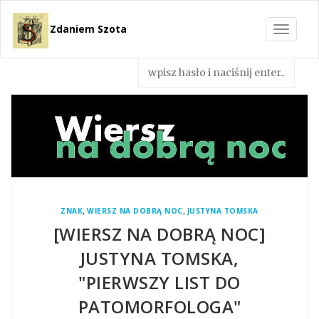
Zdaniem Szota
Toggle
navigat
,
,
ZNAK
WIERSZ NA DOBRĄ NOC
JUSTYNA TOMSKA
[WIERSZ NA DOBRĄ NOC]
JUSTYNA TOMSKA,
"PIERWSZY LIST DO
PATOMORFOLOGA"