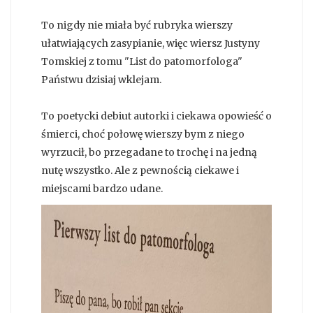
To nigdy nie miała być rubryka wierszy
ułatwiających zasypianie, więc wiersz Justyny
Tomskiej z tomu "List do patomorfologa"
Państwu dzisiaj wklejam.
To poetycki debiut autorki i ciekawa opowieść o
śmierci, choć połowę wierszy bym z niego
wyrzucił, bo przegadane to trochę i na jedną
nutę wszystko. Ale z pewnością ciekawe i
miejscami bardzo udane.