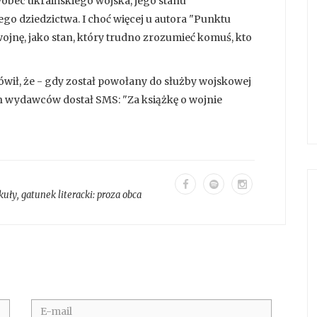
wobec ukraińskiego wojska, jego stanu
go dziedzictwa. I choć więcej u autora "Punktu
wojnę, jako stan, który trudno zrozumieć komuś, kto
ówił, że - gdy został powołany do służby wojskowej
h wydawców dostał SMS: "Za książkę o wojnie
kuły
, gatunek literacki:
proza obca