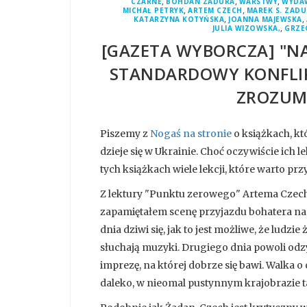
,
,
,
CZARNE
BOHDAN ZADURA
WARSTWY
WYDAW
,
,
MICHAŁ PETRYK
ARTEM CZECH
MAREK S. ZAD
,
,
KATARZYNA KOTYŃSKA
JOANNA MAJEWSKA
,
JULIA WIZOWSKA,
GRZE
[GAZETA WYBORCZA] "NA
STANDARDOWY KONFLIK
ZROZUMI
Piszemy z
Nogaś na stronie
o książkach, kt
dzieje się w Ukrainie. Choć oczywiście ich 
tych książkach wiele lekcji, które warto prz
Z lektury "Punktu zerowego" Artema Czecha
zapamiętałem scenę przyjazdu bohatera na 
dnia dziwi się, jak to jest możliwe, że ludzi
słuchają muzyki. Drugiego dnia powoli odz
imprezę, na której dobrze się bawi. Walka o
daleko, w nieomal pustynnym krajobrazie 