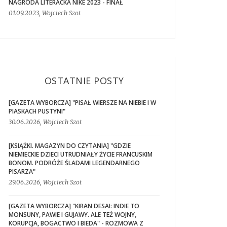
NAGRODA LITERACKA NIKE 2023 - FINAŁ
01.09.2023, Wojciech Szot
OSTATNIE POSTY
[GAZETA WYBORCZA] "PISAŁ WIERSZE NA NIEBIE I W
PIASKACH PUSTYNI"
30.06.2026, Wojciech Szot
[KSIĄŻKI. MAGAZYN DO CZYTANIA] "GDZIE
NIEMIECKIE DZIECI UTRUDNIAŁY ŻYCIE FRANCUSKIM
BONOM. PODRÓŻE ŚLADAMI LEGENDARNEGO
PISARZA"
29.06.2026, Wojciech Szot
[GAZETA WYBORCZA] "KIRAN DESAI: INDIE TO
MONSUNY, PAWIE I GUJAWY. ALE TEŻ WOJNY,
KORUPCJA, BOGACTWO I BIEDA" - ROZMOWA Z