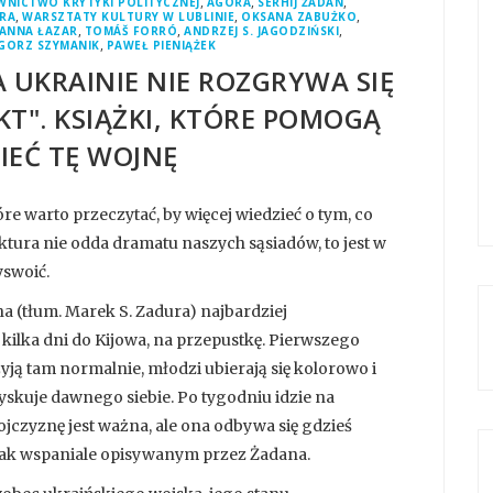
,
,
,
NICTWO KRYTYKI POLITYCZNEJ
AGORA
SERHIJ ŻADAN
,
,
,
URA
WARSZTATY KULTURY W LUBLINIE
OKSANA ZABUŻKO
,
,
,
ANNA ŁAZAR
TOMÁŠ FORRÓ
ANDRZEJ S. JAGODZIŃSKI
,
GORZ SZYMANIK
PAWEŁ PIENIĄŻEK
 UKRAINIE NIE ROZGRYWA SIĘ
T". KSIĄŻKI, KTÓRE POMOGĄ
EĆ TĘ WOJNĘ
óre warto przeczytać, by więcej wiedzieć o tym, co
lektura nie odda dramatu naszych sąsiadów, to jest w
yswoić.
 (tłum. Marek S. Zadura) najbardziej
kilka dni do Kijowa, na przepustkę. Pierwszego
e żyją tam normalnie, młodzi ubierają się kolorowo i
yskuje dawnego siebie. Po tygodniu idzie na
 ojczyznę jest ważna, ale ona odbywa się gdzieś
tak wspaniale opisywanym przez Żadana.