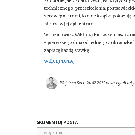
Podobnie jak Żadan, Czech jest krytyczny 
technicznego, przeszkolenia, postsowieckie
zerowego" ironii, to obie książki pokazują 
nie jest w jej epicentrum.
W rozmowie z Wiktorią Bieliaszyn pisarz m
- pierwszego dnia od jednego z ukraińskic
zapłacę każdą stawkę".
WIĘCEJ TUTAJ
Wojciech Szot
,
24.02.2022 w kategorii
arty
SKOMENTUJ POSTA