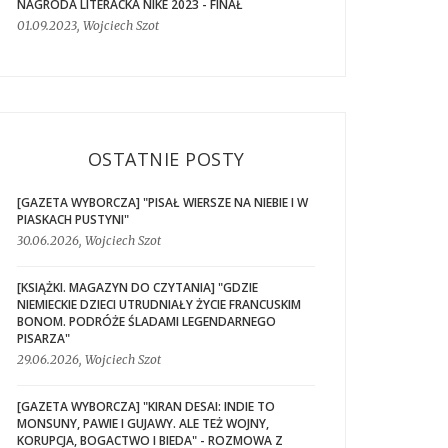
NAGRODA LITERACKA NIKE 2023 - FINAŁ
01.09.2023, Wojciech Szot
OSTATNIE POSTY
[GAZETA WYBORCZA] "PISAŁ WIERSZE NA NIEBIE I W
PIASKACH PUSTYNI"
30.06.2026, Wojciech Szot
[KSIĄŻKI. MAGAZYN DO CZYTANIA] "GDZIE
NIEMIECKIE DZIECI UTRUDNIAŁY ŻYCIE FRANCUSKIM
BONOM. PODRÓŻE ŚLADAMI LEGENDARNEGO
PISARZA"
29.06.2026, Wojciech Szot
[GAZETA WYBORCZA] "KIRAN DESAI: INDIE TO
MONSUNY, PAWIE I GUJAWY. ALE TEŻ WOJNY,
KORUPCJA, BOGACTWO I BIEDA" - ROZMOWA Z