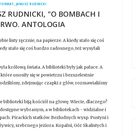
,
FORMAT
JANUSZ RUDNICKI
Z RUDNICKI, "O BOMBACH I
 ORWO. ANTOLOGIA
bie listy ręcznie, na papierze. A kiedy stało się coś
edy stało się coś bardzo radosnego, też wysyłali
ła królową świata. A biblioteki były jak pałace. A
 które unosiły się w powietrzu i bezszelestnie
hodziliśmy, zdejmując czapki z głów, rozmawialiśmy
że biblioteki biją kościół na głowę. Wiecie, dlaczego?
 dostępne wybranym, a w bibliotekach - widzialne i
pach. Pirackich statków. Bezludnych wysp. Pustyni i
ywicy, srebrnego jeziora. Kopalni, Gór Skalistych i