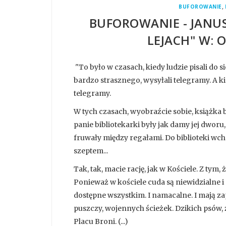
,
BUFOROWANIE
BUFOROWANIE - JANUS
LEJACH" W:
"To było w czasach, kiedy ludzie pisali do sie
bardzo strasznego, wysyłali telegramy. A ki
telegramy.
W tych czasach, wyobraźcie sobie, książka by
panie bibliotekarki były jak damy jej dworu,
fruwały między regałami. Do biblioteki wc
szeptem...
Tak, tak, macie rację, jak w Kościele. Z tym, 
Ponieważ w kościele cuda są niewidzialne i
dostępne wszystkim. I namacalne. I mają za
puszczy, wojennych ścieżek. Dzikich psów, ż
Placu Broni. (...)