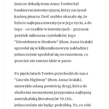
Jeszcze dekadę temu Amor Towles był
bankierem inwestycyjnym, który zaczynał
karierę pisarza. Dość szybko okazało się, że
była to najlepsza inwestycja w jego życiu, a do
tego - co rzadkie w inwestycjach - przynosi
pożytek milionom czytelników. Jego
“Dżentelmen w Moskwie” (tłum. Anna Gralak)
sprzedał się w kilkumilionowym nakładzie i
jednocześnie spodobał się recenzentom, co
przecież nie zawsze idzie w parze.
Po pięciu latach Towles przychodzi do nas z
“Lincoln Highway” (tłum. Anna Gralak),
niezwykle udaną powieścią drogi, która do
złudzenia momentami przypomina najlepszą
amerykańską literaturę lat 50. i 60.,
jednocześnie nie będąc podróbką. To, co robi