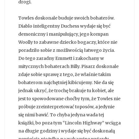
drogi.
Towles doskonale buduje swoich bohaterów.
Diablo inteligentny Duchess wydaje się być
demoniczny i manipulujący, jego kompan
Woolly to zabawne dziecko bogaczy, które nie
poradziło sobie z możliwością łatwego życia.
Do tego zaradny Emmett i zakochany w
mitycznych bohaterach Billy. Pisarz doskonale
zdaje sobie sprawę z tego, że właśnie takim
bohaterom najchętniej kibicujemy. Nie da się
jednak ukryć, że trochę brakuje tu kobiet, ale
jest to spowodowane choćby tym, że Towles nie
próbuje zreinterpretować toposów, a jedynie
się nimi bawić. To chyba jedyna wada tej
książki, bo poza tym “Lincoln Highway” wciąga
na długie godziny i wydaje się być doskonałą
powieścią nie tylko na wakacyjne wyjazdy.