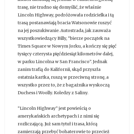
trasę, nie trudno się domyślić, że właśnie
Lincoln Highway, podróżowała rodzicielka i tą
trasą postanawiają bracia Watsonowie ruszyć
na jej poszukiwanie. Autostrada, jak zauważa
wszystkowiedzący Billy, “bierze początek na
Times Square w Nowym Jorku, a kończy się pięć
tysięcy czterysta pięćdziesiąt kilometrów dalej,
w parku Lincolna w San Francisco”. Jednak
zanim trafią do Kalifornii, skąd przyszła
ostatnia kartka, ruszą w przeciwną stronę, a
wszystko przez to, że z bagażnika wyskoczą
Duchess i Woolly. Koledzy z Saliny.
“Lincoln Highway” jest powieścią o
amerykańskich archetypach i z nimi się
rozliczającą. Już sam tytuł i trasa, którą
zamierzają przebyć bohaterowie to przecież