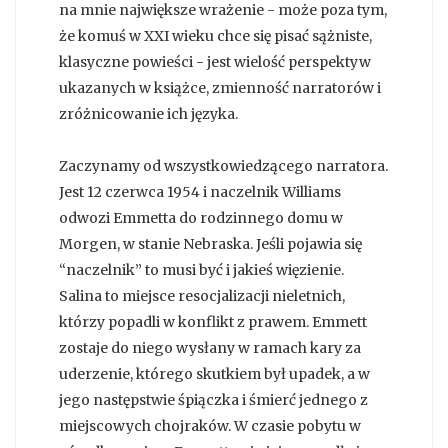
na mnie największe wrażenie - może poza tym,
że komuś w XXI wieku chce się pisać sążniste,
klasyczne powieści - jest wielość perspektyw
ukazanych w książce, zmienność narratorów i
zróżnicowanie ich języka.
Zaczynamy od wszystkowiedzącego narratora.
Jest 12 czerwca 1954 i naczelnik Williams
odwozi Emmetta do rodzinnego domu w
Morgen, w stanie Nebraska. Jeśli pojawia się
“naczelnik” to musi być i jakieś więzienie.
Salina to miejsce resocjalizacji nieletnich,
którzy popadli w konflikt z prawem. Emmett
zostaje do niego wysłany w ramach kary za
uderzenie, którego skutkiem był upadek, a w
jego następstwie śpiączka i śmierć jednego z
miejscowych chojraków. W czasie pobytu w