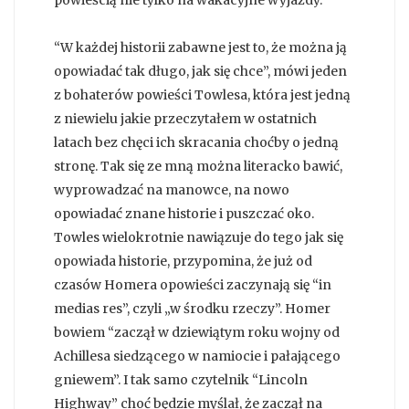
“W każdej historii zabawne jest to, że można ją
opowiadać tak długo, jak się chce”, mówi jeden
z bohaterów powieści Towlesa, która jest jedną
z niewielu jakie przeczytałem w ostatnich
latach bez chęci ich skracania choćby o jedną
stronę. Tak się ze mną można literacko bawić,
wyprowadzać na manowce, na nowo
opowiadać znane historie i puszczać oko.
Towles wielokrotnie nawiązuje do tego jak się
opowiada historie, przypomina, że już od
czasów Homera opowieści zaczynają się “in
medias res”, czyli „w środku rzeczy”. Homer
bowiem “zaczął w dziewiątym roku wojny od
Achillesa siedzącego w namiocie i pałającego
gniewem”. I tak samo czytelnik “Lincoln
Highway” choć będzie myślał, że zaczął na