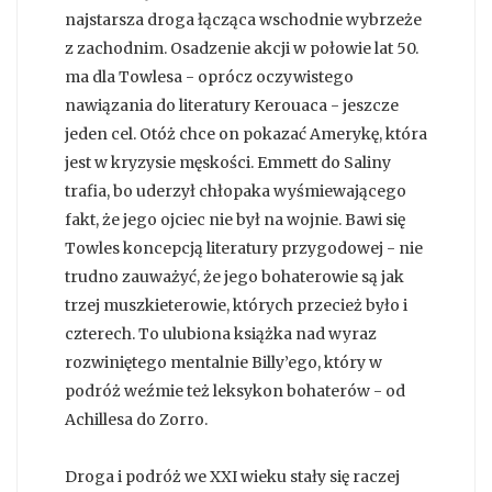
najstarsza droga łącząca wschodnie wybrzeże
z zachodnim. Osadzenie akcji w połowie lat 50.
ma dla Towlesa - oprócz oczywistego
nawiązania do literatury Kerouaca - jeszcze
jeden cel. Otóż chce on pokazać Amerykę, która
jest w kryzysie męskości. Emmett do Saliny
trafia, bo uderzył chłopaka wyśmiewającego
fakt, że jego ojciec nie był na wojnie. Bawi się
Towles koncepcją literatury przygodowej - nie
trudno zauważyć, że jego bohaterowie są jak
trzej muszkieterowie, których przecież było i
czterech. To ulubiona książka nad wyraz
rozwiniętego mentalnie Billy’ego, który w
podróż weźmie też leksykon bohaterów - od
Achillesa do Zorro.
Droga i podróż we XXI wieku stały się raczej