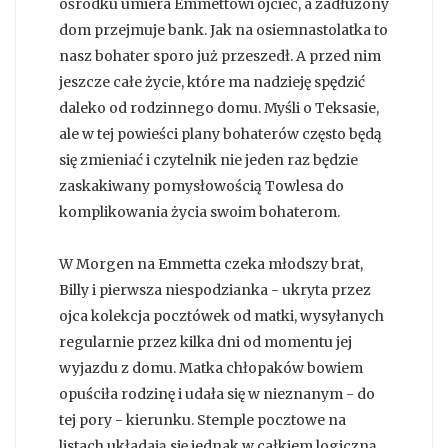
ośrodku umiera Emmettowi ojciec, a zadłużony
dom przejmuje bank. Jak na osiemnastolatka to
nasz bohater sporo już przeszedł. A przed nim
jeszcze całe życie, które ma nadzieję spędzić
daleko od rodzinnego domu. Myśli o Teksasie,
ale w tej powieści plany bohaterów często będą
się zmieniać i czytelnik nie jeden raz będzie
zaskakiwany pomysłowością Towlesa do
komplikowania życia swoim bohaterom.
W Morgen na Emmetta czeka młodszy brat,
Billy i pierwsza niespodzianka - ukryta przez
ojca kolekcja pocztówek od matki, wysyłanych
regularnie przez kilka dni od momentu jej
wyjazdu z domu. Matka chłopaków bowiem
opuściła rodzinę i udała się w nieznanym - do
tej pory - kierunku. Stemple pocztowe na
listach układają się jednak w całkiem logiczną