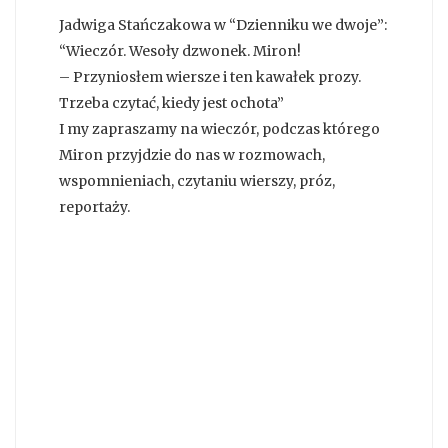
Jadwiga Stańczakowa w “Dzienniku we dwoje”:
“Wieczór. Wesoły dzwonek. Miron!
– Przyniosłem wiersze i ten kawałek prozy.
Trzeba czytać, kiedy jest ochota”
I my zapraszamy na wieczór, podczas którego
Miron przyjdzie do nas w rozmowach,
wspomnieniach, czytaniu wierszy, próz,
reportaży.