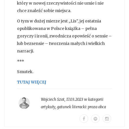
który w nowej rzeczywistości nie umie i nie
chce znaleźć sobie miejsca.
O tym w dużej mierze jest „Lis”, jej ostatnia
opublikowana w Polsce książka – pełna
goryczy i ironii, zwodnicza opowieść o sensie –
lub bezsensie – tworzenia małych i wielkich
narracji.
***
Smutek.
TUTAJ WIĘCEJ
Wojciech Szot
,
17.03.2023 w kategorii
artykuły
, gatunek literacki:
proza obca