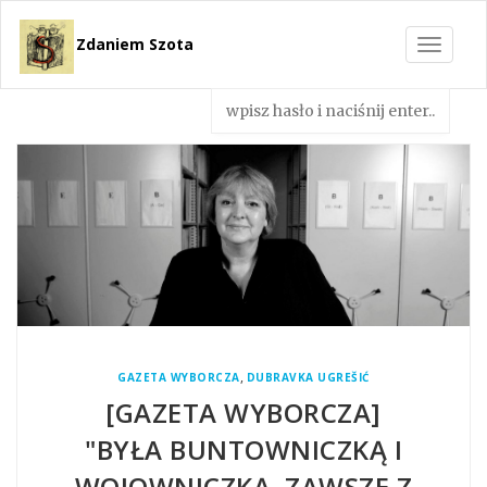
Zdaniem Szota
Toggle
navigat
,
GAZETA WYBORCZA
DUBRAVKA UGREŠIĆ
[GAZETA WYBORCZA]
"BYŁA BUNTOWNICZKĄ I
WOJOWNICZKĄ. ZAWSZE Z