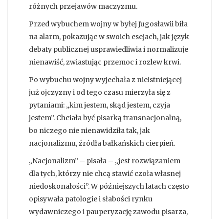
różnych przejawów maczyzmu.
Przed wybuchem wojny w byłej Jugosławii biła
na alarm, pokazując w swoich esejach, jak język
debaty publicznej usprawiedliwia i normalizuje
nienawiść, zwiastując przemoc i rozlew krwi.
Po wybuchu wojny wyjechała z nieistniejącej
już ojczyzny i od tego czasu mierzyła się z
pytaniami: „kim jestem, skąd jestem, czyja
jestem”. Chciała być pisarką transnacjonalną,
bo niczego nie nienawidziła tak, jak
nacjonalizmu, źródła bałkańskich cierpień.
„Nacjonalizm” – pisała – „jest rozwiązaniem
dla tych, którzy nie chcą stawić czoła własnej
niedoskonałości”. W późniejszych latach często
opisywała patologie i słabości rynku
wydawniczego i pauperyzację zawodu pisarza,