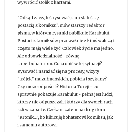
wywrócić stolik z kartami.
“Odkąd zacząłeś rysować, sam stałeś się
postacią z komiksu”, mów starszy redaktor
pisma, w którym rysunki publikuje Karabulut.
Postaci z komiksów przeważnie z kimś walczą i
często mają wiele żyć. Człowiek życie ma jedno.
Ale odpowiedzialność - równą
superbohaterom. Co zrobić w tej sytuacji?
Rysować i narażać się na procesy, wizyty
“trójek” muzułmańskich, pobicia i szykany?
Czy może odpuścić? Historia Turcji - co
sprawnie pokazuje Karabulut - pełna jest ludzi,
którzy nie odpuszczali i którzy dla swoich racji
szli w zaparte. Czekam zatem na drugi tom
“Kronik…”, bo kibicuję bohaterowi komiksu, jak
i samemu autorowi.