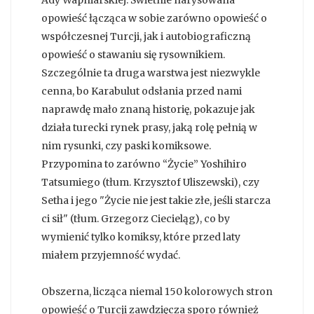
Ady Wapniarskiej. Świetnie narysowana
opowieść łącząca w sobie zarówno opowieść o
współczesnej Turcji, jak i autobiograficzną
opowieść o stawaniu się rysownikiem.
Szczególnie ta druga warstwa jest niezwykle
cenna, bo Karabulut odsłania przed nami
naprawdę mało znaną historię, pokazuje jak
działa turecki rynek prasy, jaką rolę pełnią w
nim rysunki, czy paski komiksowe.
Przypomina to zarówno “Życie” Yoshihiro
Tatsumiego (tłum. Krzysztof Uliszewski), czy
Setha i jego "Życie nie jest takie złe, jeśli starcza
ci sił" (tłum. Grzegorz Ciecieląg), co by
wymienić tylko komiksy, które przed laty
miałem przyjemność wydać.
Obszerna, licząca niemal 150 kolorowych stron
opowieść o Turcji zawdzięcza sporo również