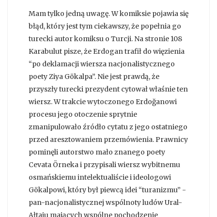
Mam tylko jedną uwagę. W komiksie pojawia się
błąd, który jest tym ciekawszy, że popełnia go
turecki autor komiksu o Turcji. Na stronie 108
Karabulut pisze, że Erdogan trafił do więzienia
“po deklamacji wiersza nacjonalistycznego
poety Ziya Gökalpa”. Nie jest prawdą, że
przyszły turecki prezydent cytował właśnie ten
wiersz. W trakcie wytoczonego Erdoğanowi
procesu jego otoczenie sprytnie
zmanipulowało źródło cytatu z jego ostatniego
przed aresztowaniem przemówienia. Prawnicy
pominęli autorstwo mało znanego poety
Cevata Örneka i przypisali wiersz wybitnemu
osmańskiemu intelektualiście i ideologowi
Gökalpowi, który był piewcą idei “turanizmu” -
pan-nacjonalistycznej wspólnoty ludów Ural-
Ałtaju mających wspólne pochodzenie