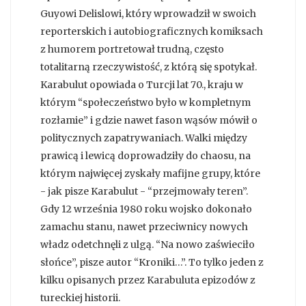
Guyowi Delislowi, który wprowadził w swoich
reporterskich i autobiograficznych komiksach
z humorem portretował trudną, często
totalitarną rzeczywistość, z którą się spotykał.
Karabulut opowiada o Turcji lat 70., kraju w
którym “społeczeństwo było w kompletnym
rozłamie” i gdzie nawet fason wąsów mówił o
politycznych zapatrywaniach. Walki między
prawicą i lewicą doprowadziły do chaosu, na
którym najwięcej zyskały mafijne grupy, które
- jak pisze Karabulut - “przejmowały teren”.
Gdy 12 września 1980 roku wojsko dokonało
zamachu stanu, nawet przeciwnicy nowych
władz odetchnęli z ulgą. “Na nowo zaświeciło
słońce”, pisze autor “Kroniki…”. To tylko jeden z
kilku opisanych przez Karabuluta epizodów z
tureckiej historii.