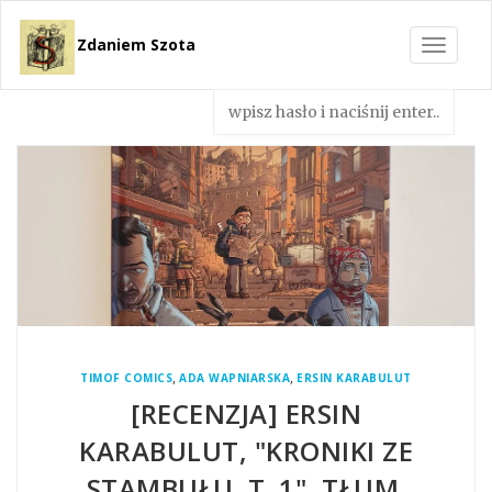
Zdaniem Szota
Toggle
navigat
,
,
TIMOF COMICS
ADA WAPNIARSKA
ERSIN KARABULUT
[RECENZJA] ERSIN
KARABULUT, "KRONIKI ZE
STAMBUŁU. T. 1", TŁUM.