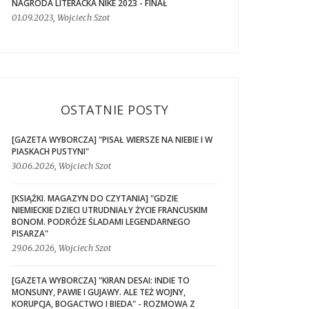
NAGRODA LITERACKA NIKE 2023 - FINAŁ
01.09.2023, Wojciech Szot
OSTATNIE POSTY
[GAZETA WYBORCZA] "PISAŁ WIERSZE NA NIEBIE I W
PIASKACH PUSTYNI"
30.06.2026, Wojciech Szot
[KSIĄŻKI. MAGAZYN DO CZYTANIA] "GDZIE
NIEMIECKIE DZIECI UTRUDNIAŁY ŻYCIE FRANCUSKIM
BONOM. PODRÓŻE ŚLADAMI LEGENDARNEGO
PISARZA"
29.06.2026, Wojciech Szot
[GAZETA WYBORCZA] "KIRAN DESAI: INDIE TO
MONSUNY, PAWIE I GUJAWY. ALE TEŻ WOJNY,
KORUPCJA, BOGACTWO I BIEDA" - ROZMOWA Z