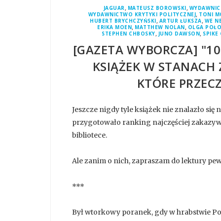
,
,
JAGUAR
MATEUSZ BOROWSKI
WYDAWNIC
,
WYDAWNICTWO KRYTYKI POLITYCZNEJ
TONI M
,
,
HUBERT BRYCHCZYŃSKI
ARTUR ŁUKSZA
WE N
,
,
ERIKA MOEN
MATTHEW NOLAN
OLGA POŁO
,
,
STEPHEN CHBOSKY
JUNO DAWSON
SPIKE
[GAZETA WYBORCZA] "1
KSIĄŻEK W STANACH
KTÓRE PRZEC
Jeszcze nigdy tyle książek nie znalazło się
przygotowało ranking najczęściej zakazywa
bibliotece.
Ale zanim o nich, zapraszam do lektury pe
***
Był wtorkowy poranek, gdy w hrabstwie Pol