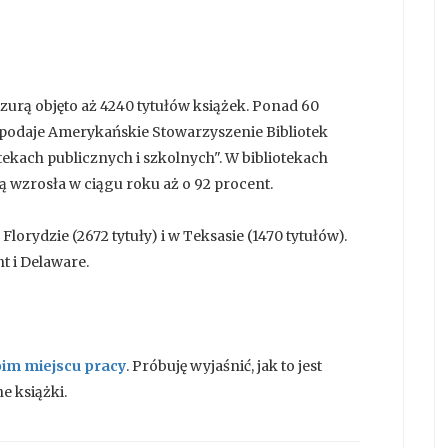
urą objęto aż 4240 tytułów książek. Ponad 60
 podaje Amerykańskie Stowarzyszenie Bibliotek
otekach publicznych i szkolnych". W bibliotekach
ą wzrosła w ciągu roku aż o 92 procent.
lorydzie (2672 tytuły) i w Teksasie (1470 tytułów).
t i Delaware.
oim miejscu pracy
. Próbuję wyjaśnić, jak to jest
e książki.