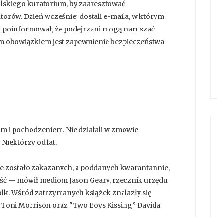
lskiego kuratorium, by zaaresztować
torów. Dzień wcześniej dostali e-maila, w którym
ji poinformował, że podejrzani mogą naruszać
m obowiązkiem jest zapewnienie bezpieczeństwa
iem i pochodzeniem. Nie działali w zmowie.
Niektórzy od lat.
 nie zostało zakazanych, a poddanych kwarantannie,
reść — mówił mediom Jason Geary, rzecznik urzędu
olk. Wśród zatrzymanych książek znalazły się
" Toni Morrison oraz "Two Boys Kissing” Davida