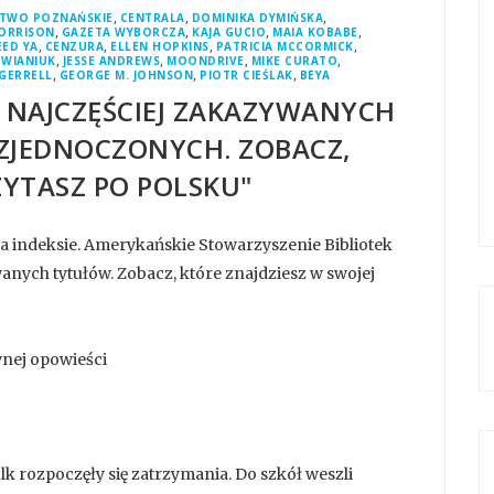
,
,
,
TWO POZNAŃSKIE
CENTRALA
DOMINIKA DYMIŃSKA
,
,
,
,
ORRISON
GAZETA WYBORCZA
KAJA GUCIO
MAIA KOBABE
,
,
,
,
EED YA
CENZURA
ELLEN HOPKINS
PATRICIA MCCORMICK
,
,
,
,
WIANIUK
JESSE ANDREWS
MOONDRIVE
MIKE CURATO
,
,
,
 GERRELL
GEORGE M. JOHNSON
PIOTR CIEŚLAK
BEYA
0 NAJCZĘŚCIEJ ZAKAZYWANYCH
 ZJEDNOCZONYCH. ZOBACZ,
ZYTASZ PO POLSKU"
 na indeksie. Amerykańskie Stowarzyszenie Bibliotek
nych tytułów. Zobacz, które znajdziesz w swojej
wnej opowieści
k rozpoczęły się zatrzymania. Do szkół weszli