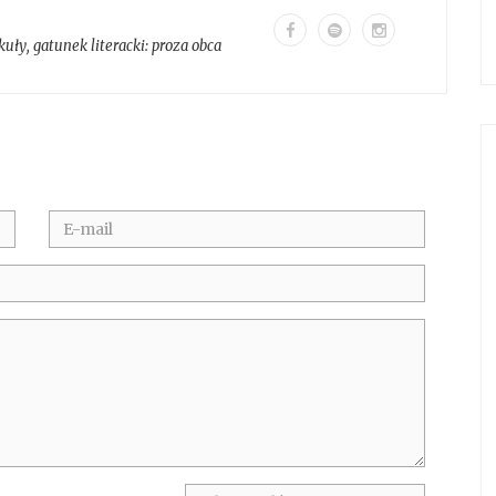
kuły
, gatunek literacki:
proza obca