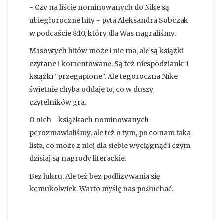
- Czy na liście nominowanych do Nike są
ubiegłoroczne hity - pyta Aleksandra Sobczak
w podcaście 8:10, który dla Was nagraliśmy.
Masowych hitów może i nie ma, ale są książki
czytane i komentowane. Są też niespodzianki i
książki "przegapione". Ale tegoroczna Nike
świetnie chyba oddaje to, co w duszy
czytelników gra.
O nich - książkach nominowanych -
porozmawialiśmy, ale też o tym, po co nam taka
lista, co może z niej dla siebie wyciągnąć i czym
dzisiaj są nagrody literackie.
Bez lukru. Ale też bez podlizywania się
komukolwiek. Warto myślę nas posłuchać.