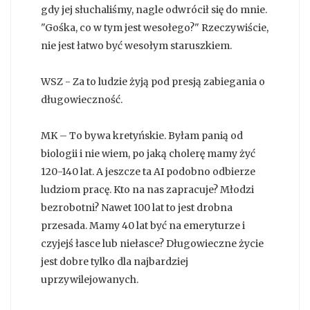
gdy jej słuchaliśmy, nagle odwrócił się do mnie.
"Gośka, co w tym jest wesołego?" Rzeczywiście,
nie jest łatwo być wesołym staruszkiem.
WSZ - Za to ludzie żyją pod presją zabiegania o
długowieczność.
MK – To bywa kretyńskie. Byłam panią od
biologii i nie wiem, po jaką cholerę mamy żyć
120-140 lat. A jeszcze ta AI podobno odbierze
ludziom pracę. Kto na nas zapracuje? Młodzi
bezrobotni? Nawet 100 lat to jest drobna
przesada. Mamy 40 lat być na emeryturze i
czyjejś łasce lub niełasce? Długowieczne życie
jest dobre tylko dla najbardziej
uprzywilejowanych.