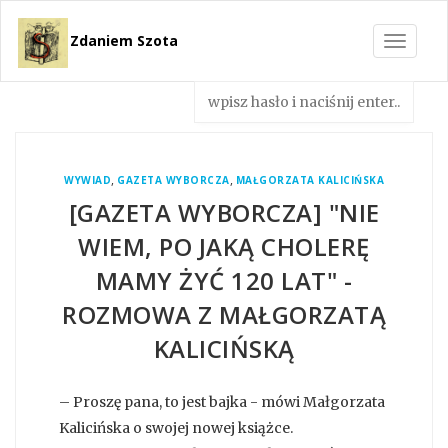
Zdaniem Szota
Toggle
navigat
,
,
WYWIAD
GAZETA WYBORCZA
MAŁGORZATA KALICIŃSKA
[GAZETA WYBORCZA] "NIE
WIEM, PO JAKĄ CHOLERĘ
MAMY ŻYĆ 120 LAT" -
ROZMOWA Z MAŁGORZATĄ
KALICIŃSKĄ
– Proszę pana, to jest bajka - mówi Małgorzata
Kalicińska o swojej nowej książce.