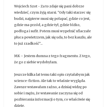
Wojciech Szot - Za to zdaje się pani dobrze
wiedzieć, czym żyją starsi. "Gdy taki starzec się
budzi, najpierw musi się połapać, gdzie co jest,
gdzie ma przód, a gdzie tył, gdzie łóżko,
podłoga i sufit. Potem musi wypełnić sflaczałe
płuca powietrzem, jak się uda, to bez kaszlu, ale
to już rzadkość"...
MK – Jestem dumna z tego fragmentu. Z tego,
że go z siebie wydobyłam.
Jeszcze kilka lat temu taki opis czytałabym jak
science-fiction. Ale tak to właśnie wygląda.
Zawsze wstawałam raźno, a dzisiaj widzę po
sobie i mężu, że wstawanie zaczyna się od
pozbierania informacji o tym, co właściwie się
dzieje.