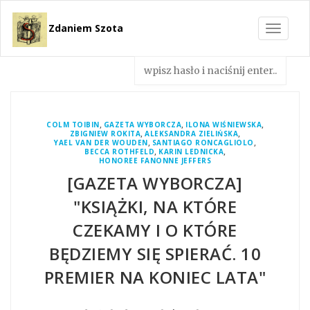
Zdaniem Szota
Toggle
navigat
,
,
,
COLM TOIBIN
GAZETA WYBORCZA
ILONA WIŚNIEWSKA
,
,
ZBIGNIEW ROKITA
ALEKSANDRA ZIELIŃSKA
,
,
YAEL VAN DER WOUDEN
SANTIAGO RONCAGLIOLO
,
,
BECCA ROTHFELD
KARIN LEDNICKA
HONOREE FANONNE JEFFERS
[GAZETA WYBORCZA]
"KSIĄŻKI, NA KTÓRE
CZEKAMY I O KTÓRE
BĘDZIEMY SIĘ SPIERAĆ. 10
PREMIER NA KONIEC LATA"