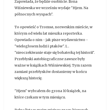
Zapowiada, że będzie osobiście. Ilona
Wiśniewska we wrześniu wydaje "Hjem. Na
północnych wyspach".
To opowieść o Tromsø, norweskim mieście, w
którym od wielu lat mieszka reporterka.
Opowiada o nim - jak pisze wydawnictwo -
"wielogłosem ludzi i ptaków". I…
"nieoczekiwanie staje się bohaterką tej historii".
Przebłyski autobiograficzne zawsze były
ważne w książkach Wiśniewskiej. Tym razem
zamiast przebłysków dostaniemy w końcu
większą historię.
"Hjem" wybrałem do grona 10 książek, na
które czekam w tym miesiącu.