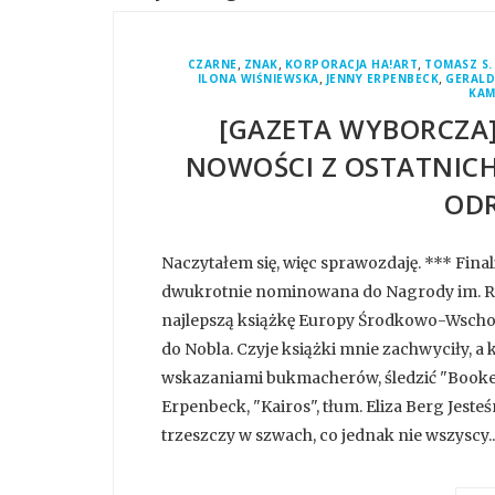
,
,
,
CZARNE
ZNAK
KORPORACJA HA!ART
TOMASZ S.
,
,
ILONA WIŚNIEWSKA
JENNY ERPENBECK
GERAL
KAM
[GAZETA WYBORCZA]
NOWOŚCI Z OSTATNICH
OD
Naczytałem się, więc sprawozdaję. *** Final
dwukrotnie nominowana do Nagrody im. Rys
najlepszą książkę Europy Środkowo-Wschod
do Nobla. Czyje książki mnie zachwyciły, a
wskazaniami bukmacherów, śledzić "Booker
Erpenbeck, "Kairos", tłum. Eliza Berg Jes
trzeszczy w szwach, co jednak nie wszyscy..