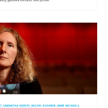
kuły
, gatunek literacki:
non-fiction
,
,
,
,
TT
SAMANTHA HARVEY
RACHEL KUSHNER
ANNE MICHAELS