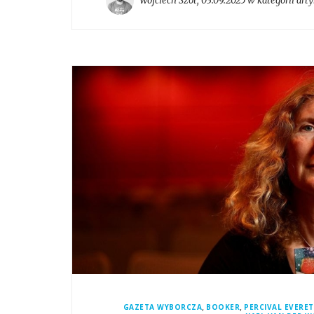
Wojciech Szot
,
03.09.2025 w kategorii
arty
,
,
GAZETA WYBORCZA
BOOKER
PERCIVAL EVERE