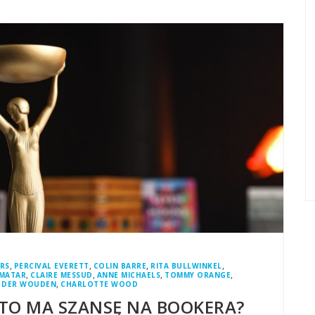
,
,
,
,
RS
PERCIVAL EVERETT
COLIN BARRE
RITA BULLWINKEL
,
,
,
,
 MATAR
CLAIRE MESSUD
ANNE MICHAELS
TOMMY ORANGE
,
N DER WOUDEN
CHARLOTTE WOOD
KTO MA SZANSĘ NA BOOKERA?