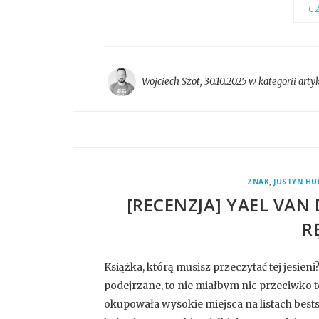
CZ
Wojciech Szot
,
30.10.2025 w kategorii
arty
,
ZNAK
JUSTYN HU
[RECENZJA] YAEL VA
R
Książka, którą musisz przeczytać tej jesie
podejrzane, to nie miałbym nic przeciwko 
okupowała wysokie miejsca na listach bests