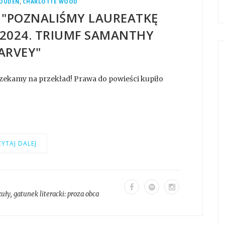
,
WOUDEN
CHARLOTTE WOOD
 "POZNALIŚMY LAUREATKĘ
2024. TRIUMF SAMANTHY
ARVEY"
Czekamy na przekład! Prawa do powieści kupiło
YTAJ DALEJ
kuły
, gatunek literacki:
proza obca