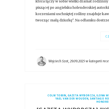
która łączy w sobie wielki dramat rodzinn
piszącej po angielsku holenderskiej autorki
korzeniami uschniętej rośliny znajduje kaw
tworząc małą dziurkę". Na odłamku dostrzeg
CZ
Wojciech Szot
,
29.09.2025 w kategorii
rece
,
,
COLM TOIBIN
GAZETA WYBORCZA
ILONA W
,
YAEL VAN DER WOUDEN
SANTIAGO R
HONOREE