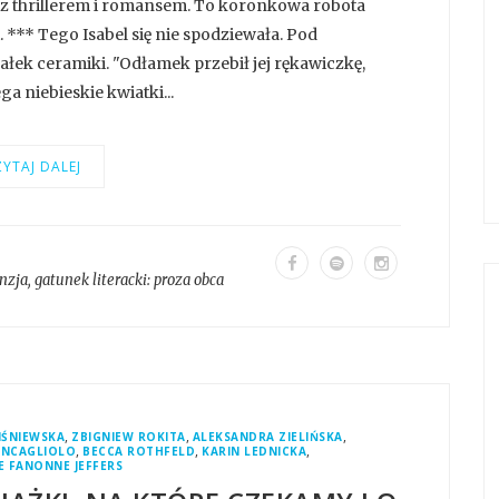
y z thrillerem i romansem. To koronkowa robota
. *** Tego Isabel się nie spodziewała. Pod
ałek ceramiki. "Odłamek przebił jej rękawiczkę,
a niebieskie kwiatki...
YTAJ DALEJ
nzja
, gatunek literacki:
proza obca
,
,
,
IŚNIEWSKA
ZBIGNIEW ROKITA
ALEKSANDRA ZIELIŃSKA
,
,
,
ONCAGLIOLO
BECCA ROTHFELD
KARIN LEDNICKA
 FANONNE JEFFERS