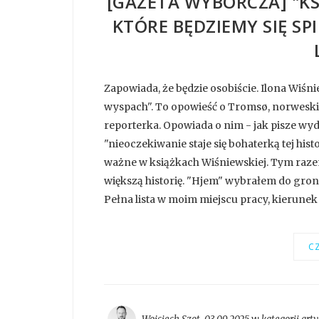
[GAZETA WYBORCZA] "KS
KTÓRE BĘDZIEMY SIĘ SP
Zapowiada, że będzie osobiście. Ilona Wiś
wyspach". To opowieść o Tromsø, norweskim
reporterka. Opowiada o nim - jak pisze wyd
"nieoczekiwanie staje się bohaterką tej hist
ważne w książkach Wiśniewskiej. Tym raz
większą historię. "Hjem" wybrałem do gron
Pełna lista w moim miejscu pracy, kierun
CZ