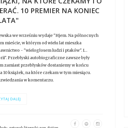
IĄŻKI, NA KTÓRE CZEKAMY I O
IERAĆ. 10 PREMIER NA KONIEC
LATA"
niewska we wrześniu wydaje "Hjem. Na północnych
 mieście, w którym od wielu lat mieszka
awnictwo - "wielogłosem ludzi i ptaków". I…
orii". Przebłyski autobiograficzne zawsze były
em zamiast przebłysków dostaniemy w końcu
a 10 książek, na które czekam w tym miesiącu.
ek zwiedzania w komentarzu.
YTAJ DALEJ