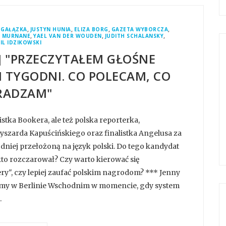
,
,
,
,
 GAŁĄZKA
JUSTYN HUNIA
ELIZA BORG
GAZETA WYBORCZA
,
,
,
D MURNANE
YAEL VAN DER WOUDEN
JUDITH SCHALANSKY
IL IDZIKOWSKI
 "PRZECZYTAŁEM GŁOŚNE
 TYGODNI. CO POLECAM, CO
RADZAM"
istka Bookera, ale też polska reporterka,
zarda Kapuścińskiego oraz finalistka Angelusa za
niej przełożoną na język polski. Do tego kandydat
 kto rozczarował? Czy warto kierować się
y", czy lepiej zaufać polskim nagrodom? *** Jenny
teśmy w Berlinie Wschodnim w momencie, gdy system
.