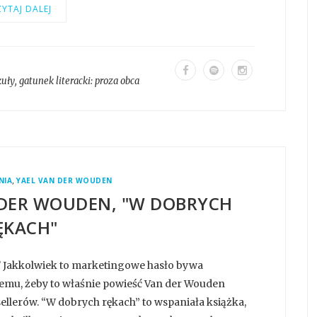
YTAJ DALEJ
kuły
, gatunek literacki:
proza obca
,
NIA
YAEL VAN DER WOUDEN
N DER WOUDEN, "W DOBRYCH
ĘKACH"
ni? Jakkolwiek to marketingowe hasło bywa
temu, żeby to właśnie powieść Van der Wouden
ellerów. “W dobrych rękach” to wspaniała książka,