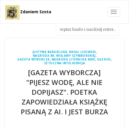
Zdaniem Szota
Toggle
navigat
,
,
JUSTYNA BARGIELSKA
RAFAŁ LISOWSKI
,
NAGRODA IM. WISŁAWY SZYMBORSKIEJ
,
,
,
GAZETA WYBORCZA
NAGRODA LITERACKA NIKE
SILESIUS
SZTUCZNA INTELIGENCJA
[GAZETA WYBORCZA]
"PIJESZ WODĘ, ALE NIE
DOPIJASZ". POETKA
ZAPOWIEDZIAŁA KSIĄŻKĘ
PISANĄ Z AI. I JEST BURZA