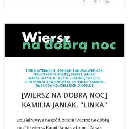
,
,
,
BIURO LITERACKIE
BOHDAN ZADURA
WBPICAK
,
,
MAŁGORZATA REJMER
KAMILA JANIAK
,
,
WARSZTATY KULTURY W LUBLINIE
SILESIUS
,
,
ALEKSANDER TROJANOWSKI
KATERYNA BABKINA
,
NAGRODA KOŚCIELSKICH
ANGELUS
[WIERSZ NA DOBRĄ NOC]
KAMILIA JANIAK, "LINKA"
Dzisiaj wysyp nagród, zatem 'Wiersz na dobrą
noc' to wiersz Kamili Janiak z tomu "Zakaz