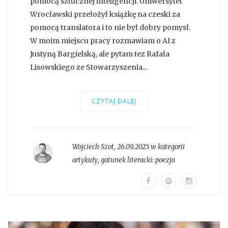
pomocą sztucznej inteligencji. Uniwersytet
Wrocławski przełożył książkę na czeski za
pomocą translatora i to nie był dobry pomysł.
W moim miejscu pracy rozmawiam o AI z
Justyną Bargielską, ale pytam tez Rafała
Lisowskiego ze Stowarzyszenia...
CZYTAJ DALEJ
Wojciech Szot
,
26.09.2025 w kategorii
artykuły
, gatunek literacki:
poezja