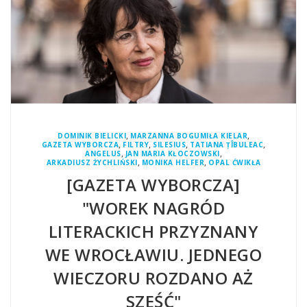
,
,
DOMINIK BIELICKI
MARZANNA BOGUMIŁA KIELAR
,
,
,
,
GAZETA WYBORCZA
FILTRY
SILESIUS
TATIANA ȚÎBULEAC
,
,
ANGELUS
JAN MARIA KŁOCZOWSKI
,
,
ARKADIUSZ ŻYCHLIŃSKI
MONIKA HELFER
OPAL ĆWIKŁA
[GAZETA WYBORCZA]
"WOREK NAGRÓD
LITERACKICH PRZYZNANY
WE WROCŁAWIU. JEDNEGO
WIECZORU ROZDANO AŻ
SZEŚĆ"