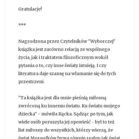
Gratulacje!
***
Nagrodzona przez Czytelników "Wyborczej"
książka jest zarówno relacją ze wspólnego
życia, jak i traktatem filozoficznym wokół
pytania o to, czy inne światy istnieją. I czy
literatura daje szansę na włamanie się do tych
przestrzeni.
"Ta książka jest dla mnie pieśnią miłosną
zwróconą ku innemu światu. Ku światu mojego
dziecka" - mówiła Kącka. Sądząc po tym, jak
wiele osób poruszyła jej opowieść - był to też
list miłosny do wszystkich, którzy wierzą, że
świat Moroufków bywa równie realny jak świat