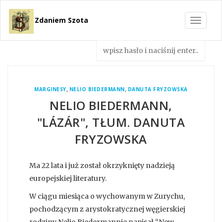
Zdaniem Szota
Toggle
navigat
,
,
MARGINESY
NELIO BIEDERMANN
DANUTA FRYZOWSKA
NELIO BIEDERMANN,
"LÁZÁR", TŁUM. DANUTA
FRYZOWSKA
Ma 22 lata i już został okrzyknięty nadzieją
europejskiej literatury.
W ciągu miesiąca o wychowanym w Zurychu,
pochodzącym z arystokratycznej węgierskiej