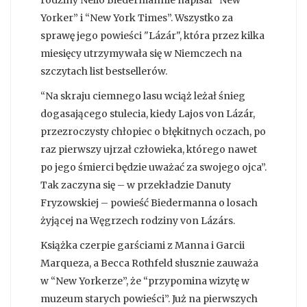
rodziny Nelio Biedermannie napisał “New
Yorker” i “New York Times”. Wszystko za
sprawę jego powieści "Lázár", która przez kilka
miesięcy utrzymywała się w Niemczech na
szczytach list bestsellerów.
“Na skraju ciemnego lasu wciąż leżał śnieg
dogasającego stulecia, kiedy Lajos von Lázár,
przezroczysty chłopiec o błękitnych oczach, po
raz pierwszy ujrzał człowieka, którego nawet
po jego śmierci będzie uważać za swojego ojca”.
Tak zaczyna się – w przekładzie Danuty
Fryzowskiej – powieść Biedermanna o losach
żyjącej na Węgrzech rodziny von Lázárs.
Książka czerpie garściami z Manna i Garcii
Marqueza, a Becca Rothfeld słusznie zauważa
w “New Yorkerze”, że “przypomina wizytę w
muzeum starych powieści”. Już na pierwszych