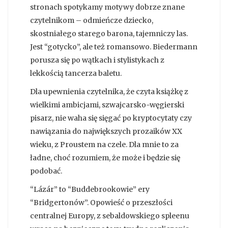
stronach spotykamy motywy dobrze znane
czytelnikom – odmieńcze dziecko,
skostniałego starego barona, tajemniczy las.
Jest “gotycko”, ale też romansowo. Biedermann
porusza się po wątkach i stylistykach z
lekkością tancerza baletu.
Dla upewnienia czytelnika, że czyta książkę z
wielkimi ambicjami, szwajcarsko-węgierski
pisarz, nie waha się sięgać po kryptocytaty czy
nawiązania do największych prozaików XX
wieku, z Proustem na czele. Dla mnie to za
ładne, choć rozumiem, że może i będzie się
podobać.
“Lázár” to “Buddebrookowie” ery
“Bridgertonów”. Opowieść o przeszłości
centralnej Europy, z sebaldowskiego spleenu