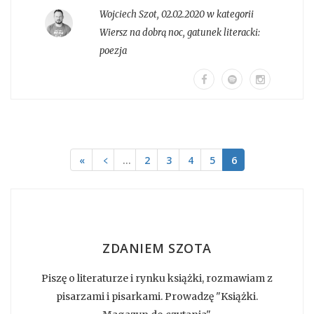
Wojciech Szot
,
02.02.2020 w kategorii
Wiersz na dobrą noc
, gatunek literacki:
poezja
«
﹤
…
2
3
4
5
6
ZDANIEM SZOTA
Piszę o literaturze i rynku książki, rozmawiam z
pisarzami i pisarkami. Prowadzę "Książki.