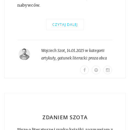
nabywców.
CZYTAJ DALEJ
Wojciech Szot
,
14.01.2025 w kategorii
artykuły
, gatunek literacki:
proza obca
ZDANIEM SZOTA
Piszę o literaturze i rynku książki, rozmawiam z