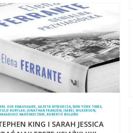
,
,
,
ARL OVE KNAUSGARD
GAZETA WYBORCZA
NEW YORK TIMES
,
,
,
TOLD KURYLAK
JONATHAN FRANZEN
ISABEL WILKERSON
,
ARKADIUSZ NAKONIECZNIK
ROBERTO BOLAÑO
EPHEN KING I SARAH JESSICA