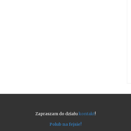
Zapraszam do działu
kontakt
!
Polub na fejsie!