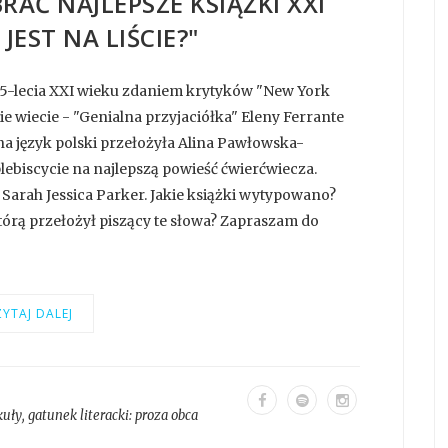
AĆ NAJLEPSZE KSIĄŻKI XXI
JEST NA LIŚCIE?"
25-lecia XXI wieku zdaniem krytyków "New York
e wiecie - "Genialna przyjaciółka" Eleny Ferrante
 na język polski przełożyła Alina Pawłowska-
lebiscycie na najlepszą powieść ćwierćwiecza.
 Sarah Jessica Parker. Jakie książki wytypowano?
 którą przełożył piszący te słowa? Zapraszam do
YTAJ DALEJ
kuły
, gatunek literacki:
proza obca