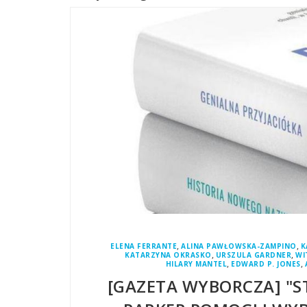
,
,
ELENA FERRANTE
ALINA PAWŁOWSKA-ZAMPINO
K
,
,
KATARZYNA OKRASKO
URSZULA GARDNER
WI
,
,
HILARY MANTEL
EDWARD P. JONES
[GAZETA WYBORCZA] "ST