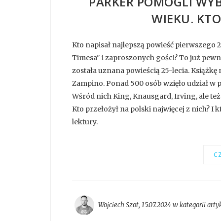
PARKER POMOGLI WYBR
WIEKU. KTO 
Kto napisał najlepszą powieść pierwszego 
Timesa" i zaproszonych gości? To już pewni
została uznana powieścią 25-lecia. Książkę
Zampino. Ponad 500 osób wzięło udział w p
Wśród nich King, Knausgard, Irving, ale też
Kto przełożył na polski najwięcej z nich? I
lektury.
CZ
Wojciech Szot
,
15.07.2024 w kategorii
arty